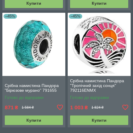
Купити
Купити
–45%
–45%
Срібна намистина Пандора
Срібна намистина Пандора
"Тропічний захід сонця"
"Бірюзове мурано" 791655
792116ENMX
Готово до відправки
Готово до відправки
871
1 003
₴
₴
1 584 ₴
1 824 ₴
Купити
Купити