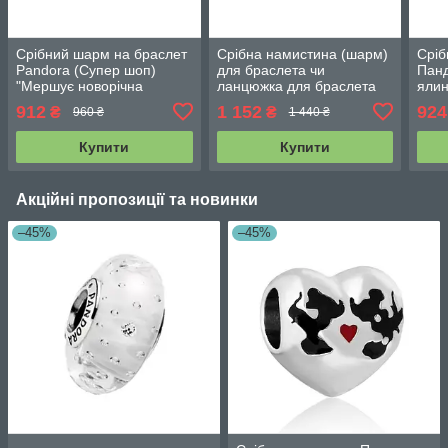
Срібний шарм на браслет
Срібна намистина (шарм)
Сріб
Pandora (Супер шоп)
для браслета чи
Панд
"Мершує новорічна
ланцюжка для браслета
ялин
ялинка" 799226C01
Мерехтлива новорічна
912
1 152
924
₴
₴
960 ₴
1 440 ₴
ялинка 769226C01
Купити
Купити
Акційні пропозиції та новинки
–45%
–45%