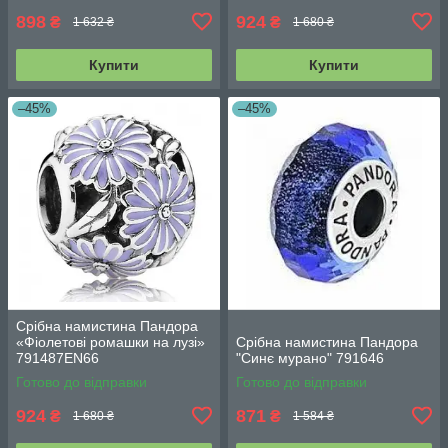
898
924
₴
₴
1 632 ₴
1 680 ₴
Купити
Купити
–45%
–45%
Срібна намистина Пандора
«Фіолетові ромашки на лузі»
Срібна намистина Пандора
791487EN66
"Синє мурано" 791646
Готово до відправки
Готово до відправки
924
871
₴
₴
1 680 ₴
1 584 ₴