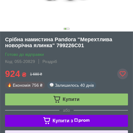
Срібна намистина Pandora "Мерехтлива
новорічна ялинка" 799226C01
Готово до відправки
Код: 055-20829
Роздріб
924
₴
1 680 ₴
Економія
756 ₴
Залишилось
40 днів
Купити
або
Купити з