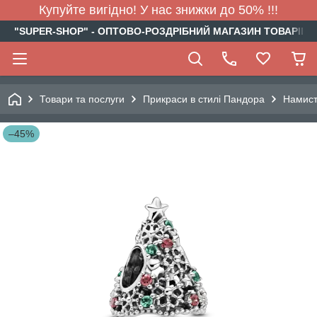
Купуйте вигідно! У нас знижки до 50% !!!
"SUPER-SHOP" - ОПТОВО-РОЗДРІБНИЙ МАГАЗИН ТОВАРІВ Д
Товари та послуги
Прикраси в стилі Пандора
Намис
–45%