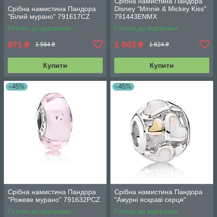
Срібна намистина Пандора
Срібна намистина Пандора
Disney "Minnie & Mickey Kiss"
"Білий мурано" 791617CZ
791443ENMX
Готово до відправки
Готово до відправки
871
1 003
₴
₴
1 584 ₴
1 824 ₴
Купити
Купити
–45%
–45%
Срібна намистина Пандора
Срібна намистина Пандора
"Рожеве мурано" 791632PCZ
"Ажурні яскраві серця"
Готово до відправки
Готово до відправки