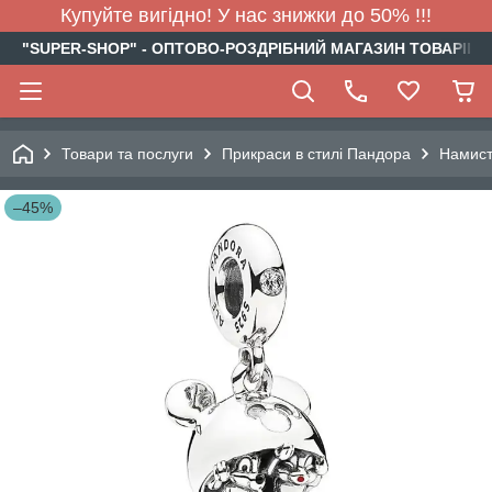
Купуйте вигідно! У нас знижки до 50% !!!
"SUPER-SHOP" - ОПТОВО-РОЗДРІБНИЙ МАГАЗИН ТОВАРІВ Д
Товари та послуги
Прикраси в стилі Пандора
Намис
–45%