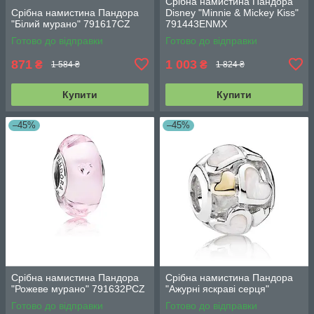
Срібна намистина Пандора
Срібна намистина Пандора
Disney "Minnie & Mickey Kiss"
"Білий мурано" 791617CZ
791443ENMX
Готово до відправки
Готово до відправки
871
1 003
₴
₴
1 584 ₴
1 824 ₴
Купити
Купити
–45%
–45%
Срібна намистина Пандора
Срібна намистина Пандора
"Рожеве мурано" 791632PCZ
"Ажурні яскраві серця"
Готово до відправки
Готово до відправки