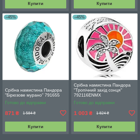
Купити
Купити
–45%
–45%
Срібна намистина Пандора
Срібна намистина Пандора
"Тропічний захід сонця"
"Бірюзове мурано" 791655
792116ENMX
Готово до відправки
Готово до відправки
871
1 003
₴
₴
1 584 ₴
1 824 ₴
Купити
Купити