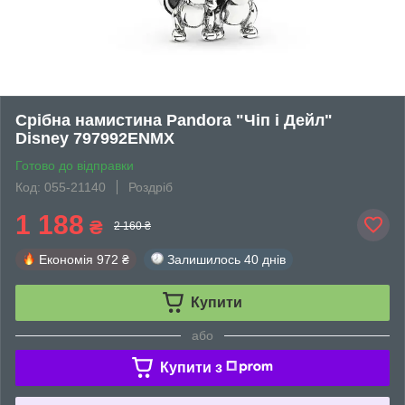
Срібна намистина Pandora "Чіп і Дейл"
Disney 797992ENMX
Готово до відправки
Код: 055-21140
Роздріб
1 188
₴
2 160 ₴
Економія
972 ₴
Залишилось
40 днів
Купити
або
Купити з