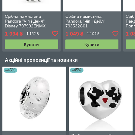
Срібна намистина
Срібна намистина
Сріб
Pandora "Чіп і Дейл"
Pandora "Чіп і Дейл"
Панд
Disney 797992ENMX
793532C01
Поп
1 094
1 049
1 0
₴
₴
1 152 ₴
1 104 ₴
Купити
Купити
Акційні пропозиції та новинки
–45%
–45%