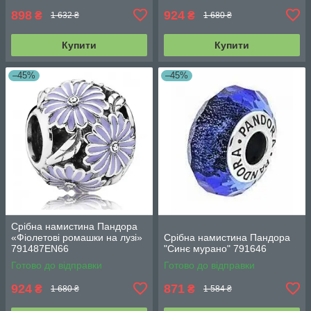
898
924
₴
₴
1 632 ₴
1 680 ₴
Купити
Купити
–45%
–45%
Срібна намистина Пандора
«Фіолетові ромашки на лузі»
Срібна намистина Пандора
791487EN66
"Синє мурано" 791646
Готово до відправки
Готово до відправки
924
871
₴
₴
1 680 ₴
1 584 ₴