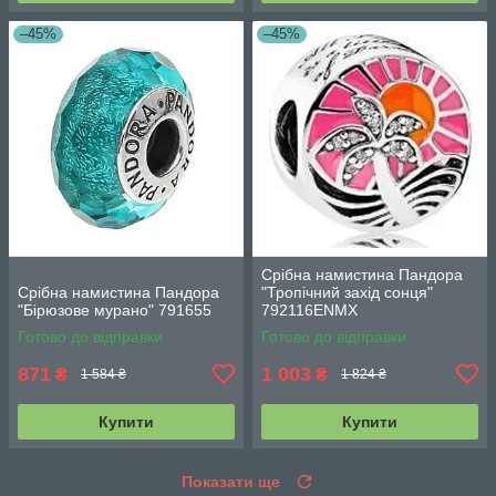
–45%
–45%
Срібна намистина Пандора
Срібна намистина Пандора
"Тропічний захід сонця"
"Бірюзове мурано" 791655
792116ENMX
Готово до відправки
Готово до відправки
871
1 003
₴
₴
1 584 ₴
1 824 ₴
Купити
Купити
Показати ще