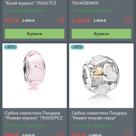
"Білий мурано" 791617CZ
791443ENMX
Готово до відправки
Готово до відправки
871
1 003
₴
₴
1 584 ₴
1 824 ₴
Купити
Купити
–45%
–45%
Срібна намистина Пандора
Срібна намистина Пандора
"Рожеве мурано" 791632PCZ
"Ажурні яскраві серця"
Готово до відправки
Готово до відправки
898
924
₴
₴
1 632 ₴
1 680 ₴