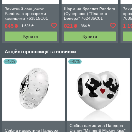
Захисний ланцюжок
Шарм на браслет Pandora
Захи
Pandora з прозорими
(Супер шоп) "Планета
проз
камінцями 763515C01
Венера" 762435C01
763
845
821
1 1
₴
₴
1 536 ₴
864 ₴
Купити
Купити
Акційні пропозиції та новинки
–45%
–45%
Срібна намистина Пандора
Срібна намистина Пандора
Disney "Minnie & Mickey Kiss"