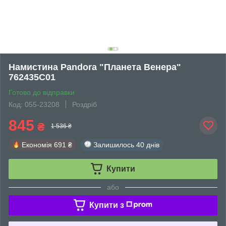
Намистина Pandora "Планета Венера"
762435C01
Готово до відправки
Код: 055-23208
Роздріб
845
₴
1 536 ₴
Економія
691 ₴
Залишилось
40 днів
Купити
або
Купити з