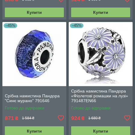
Купити
Купити
–45%
–45%
Срібна намистина Пандора
Срібна намистина Пандора
«Фіолетові ромашки на лузі»
"Синє мурано" 791646
791487EN66
Готово до відправки
Готово до відправки
871
924
₴
₴
1 584 ₴
1 680 ₴
Купити
Купити