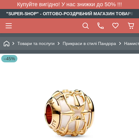
Купуйте вигідно! У нас знижки до 50% !!!
"SUPER-SHOP" - ОПТОВО-РОЗДРІБНИЙ МАГАЗИН ТОВАРІВ Д
Товари та послуги
Прикраси в стилі Пандора
Намис
–45%