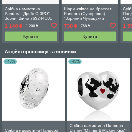
Срібна намистина
Шарм-кліпса на браслет
Сріб
Pandora "Дроїд C-3PO"
Pandora (Супер шоп)
Панд
Зоряні Війни 769244C01
"Зоряний Чумацький
Син
Шлях" 762434C01
1 140
730
1 5
₴
₴
1 200 ₴
768 ₴
Купити
Купити
Акційні пропозиції та новинки
–45%
–45%
Срібна намистина Пандора
Срібна намистина Пандора
Disney "Minnie & Mickey Kiss"