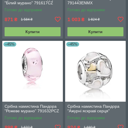
"Білий мурано" 791617CZ
791443ENMX
Готово до відправки
Готово до відправки
871
1 003
₴
₴
1 584 ₴
1 824 ₴
Купити
Купити
–45%
–45%
Срібна намистина Пандора
Срібна намистина Пандора
"Рожеве мурано" 791632PCZ
"Ажурні яскраві серця"
Готово до відправки
Готово до відправки
898
924
₴
₴
1 632 ₴
1 680 ₴