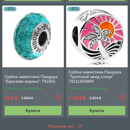
–45%
–45%
Срібна намистина Пандора
Срібна намистина Пандора
"Тропічний захід сонця"
"Бірюзове мурано" 791655
792116ENMX
Готово до відправки
Готово до відправки
871
1 003
₴
₴
1 584 ₴
1 824 ₴
Купити
Купити
Показати ще