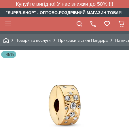
Купуйте вигідно! У нас знижки до 50% !!!
"SUPER-SHOP" - ОПТОВО-РОЗДРІБНИЙ МАГАЗИН ТОВАРІВ Д
Товари та послуги
Прикраси в стилі Пандора
Намис
–45%