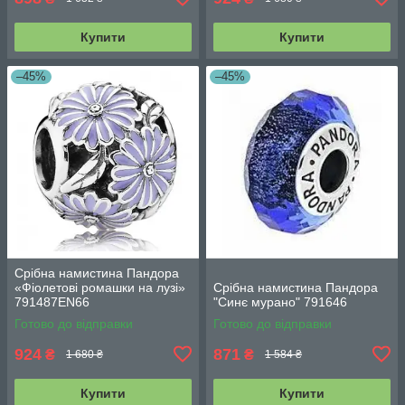
Купити
Купити
–45%
–45%
Срібна намистина Пандора
«Фіолетові ромашки на лузі»
Срібна намистина Пандора
791487EN66
"Синє мурано" 791646
Готово до відправки
Готово до відправки
924
871
₴
₴
1 680 ₴
1 584 ₴
Купити
Купити