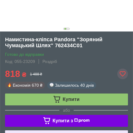
Намистина-кліпса Pandora "Зоряний
Чумацький Шлях" 762434C01
Готово до відправки
Код: 055-23209
Роздріб
818
₴
1 488 ₴
Економія
670 ₴
Залишилось
40 днів
Купити
або
Купити з