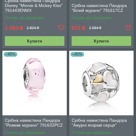
Срібна намистина Пандора
Disney "Minnie & Mickey Kiss"
Срібна намистина Пандора
791443ENMX
"Білий мурано" 791617CZ
Готово до відправки
Готово до відправки
1 003
871
₴
₴
1 824 ₴
1 584 ₴
Купити
Купити
–45%
–45%
Срібна намистина Пандора
Срібна намистина Пандора
"Рожеве мурано" 791632PCZ
"Ажурні яскраві серця"
Готово до відправки
Готово до відправки