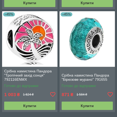
Купити
Купити
–45%
–45%
Срібна намистина Пандора
"Тропічний захід сонця"
Срібна намистина Пандора
792116ENMX
"Бірюзове мурано" 791655
Готово до відправки
Готово до відправки
1 003
871
₴
₴
1 824 ₴
1 584 ₴
Купити
Купити