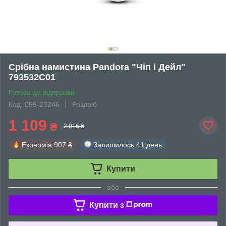
Срібна намистина Pandora "Чіп і Дейл"
793532C01
Готово до відправки
Код: 055-23246
Роздріб
1 109
₴
2 016 ₴
Економія
907 ₴
Залишилось
41 день
Купити
або
Купити з