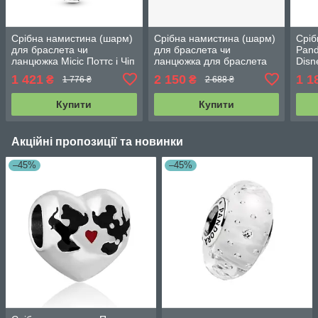
Срібна намистина (шарм)
Срібна намистина (шарм)
Сріб
для браслета чи
для браслета чи
Pand
ланцюжка Місіс Поттс і Чіп
ланцюжка для браслета
Dis
799015C01
Океанська Синява
1 421
2 150
1 1
₴
₴
1 776 ₴
2 688 ₴
791691C01
Купити
Купити
Акційні пропозиції та новинки
–45%
–45%