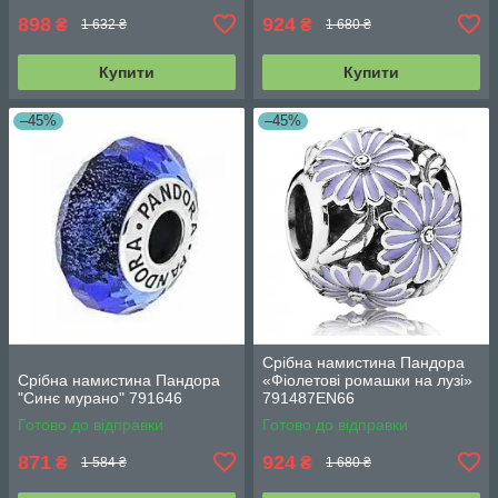
898
924
₴
₴
1 632 ₴
1 680 ₴
Купити
Купити
–45%
–45%
Срібна намистина Пандора
Срібна намистина Пандора
«Фіолетові ромашки на лузі»
"Синє мурано" 791646
791487EN66
Готово до відправки
Готово до відправки
871
924
₴
₴
1 584 ₴
1 680 ₴