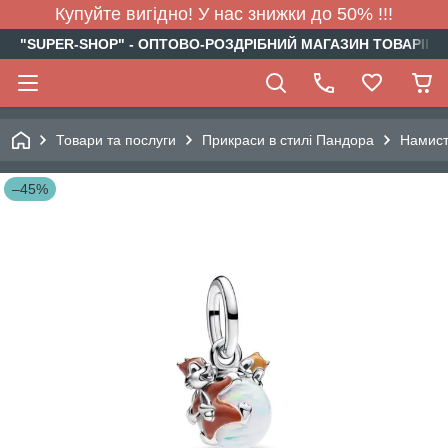
Купуйте вигідно! У нас знижки до 50% !!!
"SUPER-SHOP" - ОПТОВО-РОЗДРІБНИЙ МАГАЗИН ТОВАРІВ Д
Товари та послуги
Прикраси в стилі Пандора
Намис
–45%