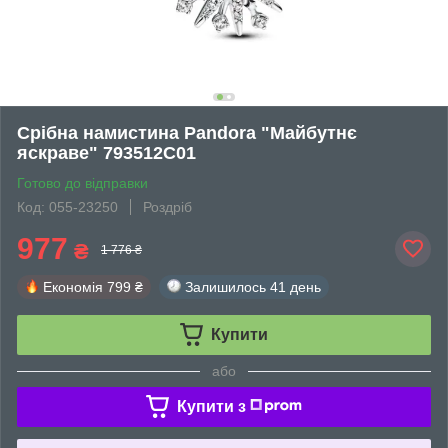
Срібна намистина Pandora "Майбутнє
яскраве" 793512C01
Готово до відправки
Код: 055-23250
Роздріб
977
₴
1 776 ₴
Економія
799 ₴
Залишилось
41 день
Купити
або
Купити з