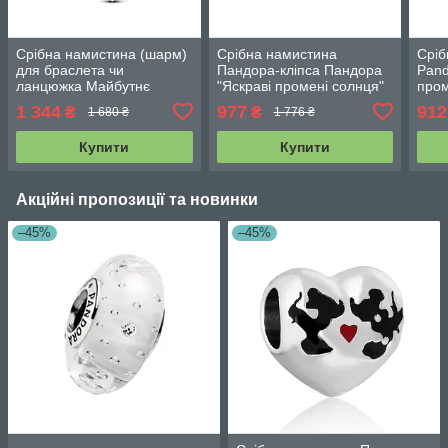
Срібна намистина (шарм)
Срібна намистина
Сріб
для браслета чи
Пандора-кліпса Пандора
Pand
ланцюжка Майбутнє
"Яскраві промені солнця"
пром
яскраве 793512C01
798614C01
798
1 344
977
912
₴
₴
1 680 ₴
1 776 ₴
Купити
Купити
Акційні пропозиції та новинки
–45%
–45%