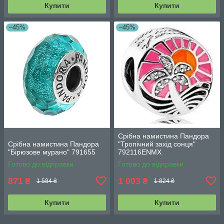
Купити
Купити
–45%
–45%
Срібна намистина Пандора
Срібна намистина Пандора
"Тропічний захід сонця"
"Бірюзове мурано" 791655
792116ENMX
Готово до відправки
Готово до відправки
871
1 003
₴
₴
1 584 ₴
1 824 ₴
Купити
Купити