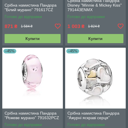
Срібна намистина Пандора
Срібна намистина Пандора
Disney "Minnie & Mickey Kiss"
"Білий мурано" 791617CZ
791443ENMX
Готово до відправки
Готово до відправки
871
1 003
₴
₴
1 584 ₴
1 824 ₴
Купити
Купити
–45%
–45%
Срібна намистина Пандора
Срібна намистина Пандора
"Рожеве мурано" 791632PCZ
"Ажурні яскраві серця"
Готово до відправки
Готово до відправки