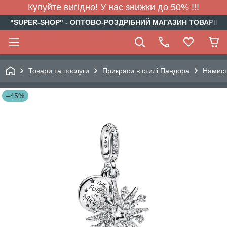
Купуйте вигідно! У нас знижки до 50% !!!
"SUPER-SHOP" - ОПТОВО-РОЗДРІБНИЙ МАГАЗИН ТОВАРІВ Д
Товари та послуги
Прикраси в стилі Пандора
Намис
–45%