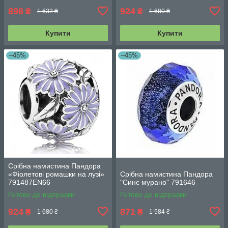
898
924
₴
₴
1 632 ₴
1 680 ₴
Купити
Купити
–45%
–45%
Срібна намистина Пандора
«Фіолетові ромашки на лузі»
Срібна намистина Пандора
791487EN66
"Синє мурано" 791646
Готово до відправки
Готово до відправки
924
871
₴
₴
1 680 ₴
1 584 ₴