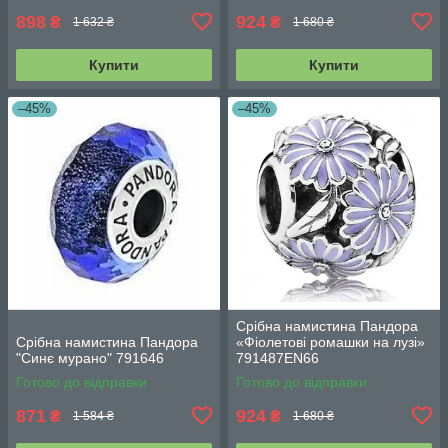
898
924
₴
₴
1 632 ₴
1 680 ₴
Купити
Купити
–45%
–45%
Срібна намистина Пандора
Срібна намистина Пандора
«Фіолетові ромашки на лузі»
"Синє мурано" 791646
791487EN66
Готово до відправки
Готово до відправки
871
924
₴
₴
1 584 ₴
1 680 ₴