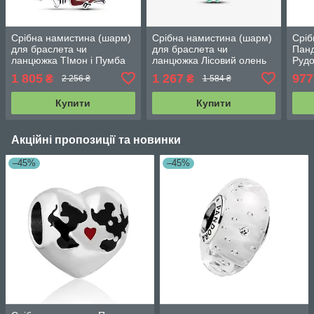
Срібна намистина (шарм)
Срібна намистина (шарм)
Сріб
для браслета чи
для браслета чи
Пан
ланцюжка ТІмон і Пумба
ланцюжка Лісовий олень
Руд
793357C01
793197C01
1 805
1 267
977
₴
₴
2 256 ₴
1 584 ₴
Купити
Купити
Акційні пропозиції та новинки
–45%
–45%