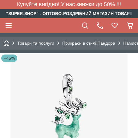
Купуйте вигідно! У нас знижки до 50% !!!
"SUPER-SHOP" - ОПТОВО-РОЗДРІБНИЙ МАГАЗИН ТОВАРІВ Д
Товари та послуги
Прикраси в стилі Пандора
Намис
–45%