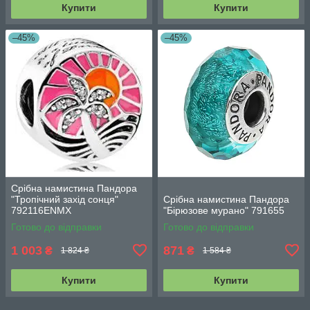
Купити
Купити
–45%
–45%
Срібна намистина Пандора
"Тропічний захід сонця"
Срібна намистина Пандора
792116ENMX
"Бірюзове мурано" 791655
Готово до відправки
Готово до відправки
1 003
871
₴
₴
1 824 ₴
1 584 ₴
Купити
Купити