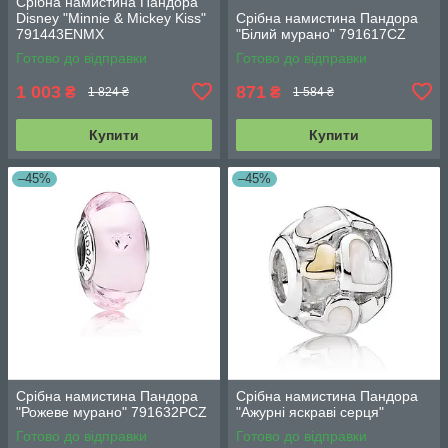
Срібна намистина Пандора
Disney "Minnie & Mickey Kiss"
Срібна намистина Пандора
791443ENMX
"Білий мурано" 791617CZ
Готово до відправки
Готово до відправки
1 003
871
₴
₴
1 824 ₴
1 584 ₴
Купити
Купити
–45%
–45%
Срібна намистина Пандора
Срібна намистина Пандора
"Рожеве мурано" 791632PCZ
"Ажурні яскраві серця"
Готово до відправки
Готово до відправки