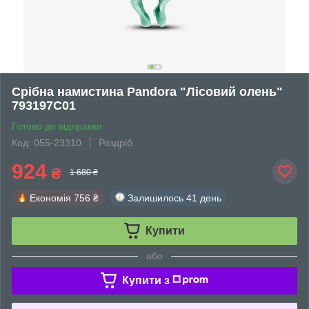
Срібна намистина Pandora "Лісовий олень"
793197C01
Готово до відправки
Код: 055-23310
Роздріб
924
₴
1 680 ₴
Економія
756 ₴
Залишилось
41 день
Купити
або
Купити з