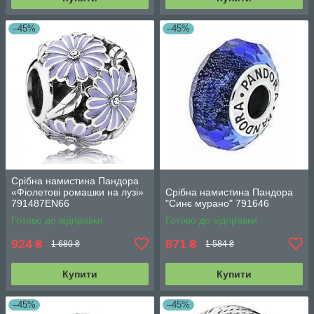
–45%
–45%
Срібна намистина Пандора
«Фіолетові ромашки на лузі»
Срібна намистина Пандора
791487EN66
"Синє мурано" 791646
Готово до відправки
Готово до відправки
924
871
₴
₴
1 680 ₴
1 584 ₴
Купити
Купити
–45%
–45%