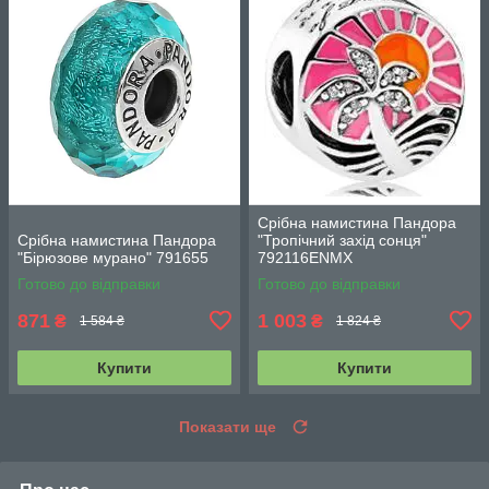
Срібна намистина Пандора
Срібна намистина Пандора
"Тропічний захід сонця"
"Бірюзове мурано" 791655
792116ENMX
Готово до відправки
Готово до відправки
871
1 003
₴
₴
1 584 ₴
1 824 ₴
Купити
Купити
Показати ще