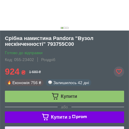
Срібна намистина Pandora "Вузол
нескінченності" 793755C00
Готово до відправки
Код: 055-23402
Роздріб
924
₴
1 680 ₴
Економія
756 ₴
Залишилось
42 дні
Купити
або
Купити з