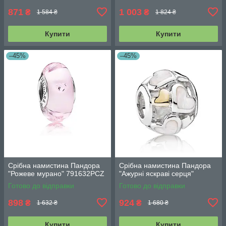
871
1 003
₴
₴
1 584 ₴
1 824 ₴
Купити
Купити
–45%
–45%
Срібна намистина Пандора
Срібна намистина Пандора
"Рожеве мурано" 791632PCZ
"Ажурні яскраві серця"
Готово до відправки
Готово до відправки
898
924
₴
₴
1 632 ₴
1 680 ₴
Купити
Купити