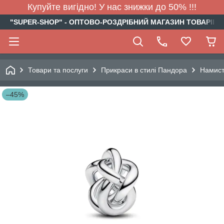
Купуйте вигідно! У нас знижки до 50% !!!
"SUPER-SHOP" - ОПТОВО-РОЗДРІБНИЙ МАГАЗИН ТОВАРІВ Д
Товари та послуги
Прикраси в стилі Пандора
Намис
–45%