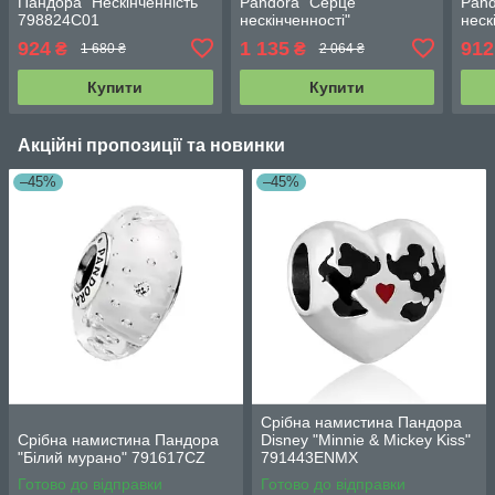
Пандора "Нескінченність"
Pandora "Серце
Pand
798824C01
нескінченності"
неск
793771C01
793
924
1 135
912
₴
₴
1 680 ₴
2 064 ₴
Купити
Купити
Акційні пропозиції та новинки
–45%
–45%
Срібна намистина Пандора
Срібна намистина Пандора
Disney "Minnie & Mickey Kiss"
"Білий мурано" 791617CZ
791443ENMX
Готово до відправки
Готово до відправки