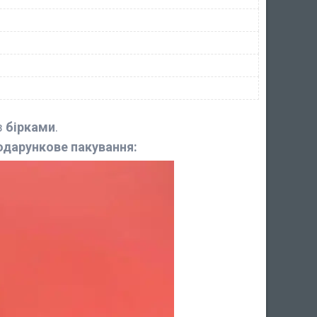
з
бірками
.
одарункове пакування: