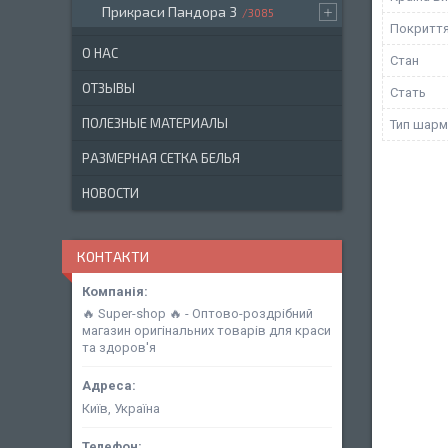
Прикраси Пандора 3
3085
Покритт
О НАС
Стан
ОТЗЫВЫ
Стать
ПОЛЕЗНЫЕ МАТЕРИАЛЫ
Тип шарм
РАЗМЕРНАЯ СЕТКА БЕЛЬЯ
НОВОСТИ
КОНТАКТИ
🔥 Super-shop 🔥 - Оптово-роздрібний
магазин оригінальних товарів для краси
та здоров'я
Київ, Україна