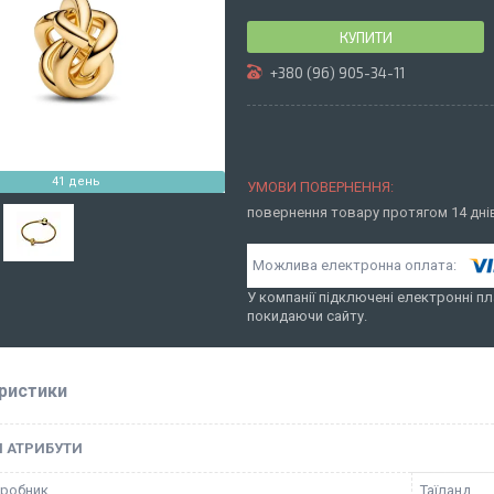
КУПИТИ
+380 (96) 905-34-11
41 день
повернення товару протягом 14 дн
У компанії підключені електронні пл
покидаючи сайту.
ристики
І АТРИБУТИ
иробник
Таїланд