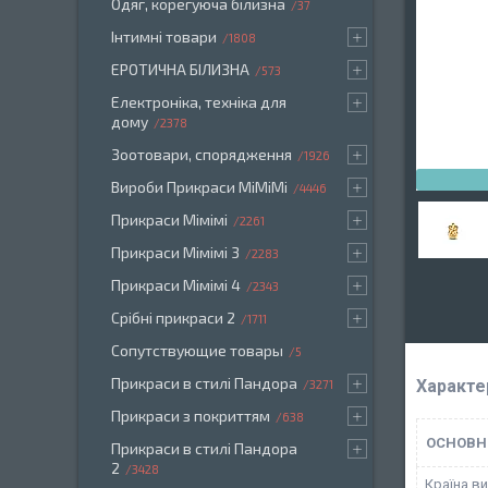
Одяг, корегуюча білизна
37
Інтимні товари
1808
ЕРОТИЧНА БІЛИЗНА
573
Електроніка, техніка для
дому
2378
Зоотовари, спорядження
1926
Вироби Прикраси МіМіМі
4446
Прикраси Мімімі
2261
Прикраси Мімімі 3
2283
Прикраси Мімімі 4
2343
Срібні прикраси 2
1711
Сопутствующие товары
5
Прикраси в стилі Пандора
Характе
3271
Прикраси з покриттям
638
ОСНОВН
Прикраси в стилі Пандора
2
3428
Країна в