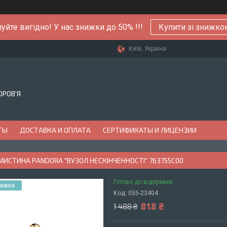
уйте вигідно! У нас знижки до 50% !!!
Купити зі знижк
Київ, Україна
Й
ОРОВ'Я
ТЫ
ДОСТАВКА И ОПЛАТА
СЕРТИФИКАТЫ И ЛИЦЕНЗИИ
МИСТИНА PANDORA "ВУЗОЛ НЕСКІНЧЕННОСТІ" 763755C00
Готово до відправки
Код:
055-23404
818 ₴
1 488 ₴