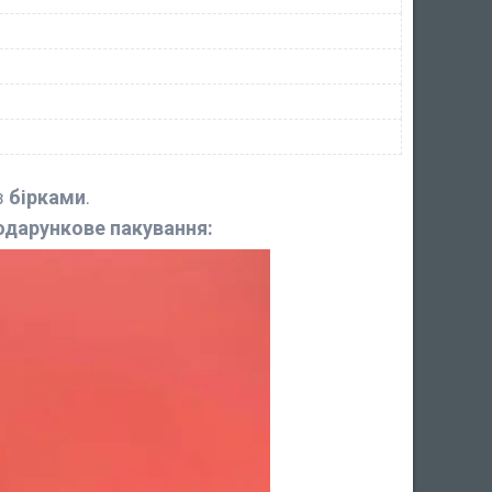
з
бірками
.
одарункове пакування: