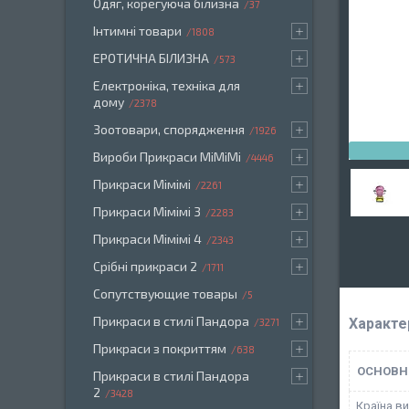
Одяг, корегуюча білизна
37
Інтимні товари
1808
ЕРОТИЧНА БІЛИЗНА
573
Електроніка, техніка для
дому
2378
Зоотовари, спорядження
1926
Вироби Прикраси МіМіМі
4446
Прикраси Мімімі
2261
Прикраси Мімімі 3
2283
Прикраси Мімімі 4
2343
Срібні прикраси 2
1711
Сопутствующие товары
5
Прикраси в стилі Пандора
Характе
3271
Прикраси з покриттям
638
ОСНОВН
Прикраси в стилі Пандора
2
3428
Країна в