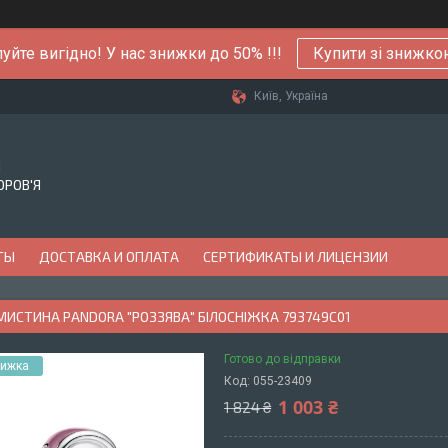
уйте вигідно! У нас знижки до 50% !!!
Купити зі знижк
Київ, Україна
Й
ОРОВ'Я
ТЫ
ДОСТАВКА И ОПЛАТА
СЕРТИФИКАТЫ И ЛИЦЕНЗИИ
МИСТИНА PANDORA "РОЗЗЯВА" БІЛОСНІЖКА 793749C01
Готово до відправки
Код:
055-23409
1 003 ₴
1 824 ₴