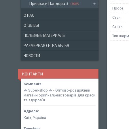
Прикраси Пандора 3
3085
Проба
О НАС
Стан
ОТЗЫВЫ
Стать
ПОЛЕЗНЫЕ МАТЕРИАЛЫ
Тип шарм
РАЗМЕРНАЯ СЕТКА БЕЛЬЯ
НОВОСТИ
КОНТАКТИ
🔥 Super-shop 🔥 - Оптово-роздрібний
магазин оригінальних товарів для краси
та здоров'я
Київ, Україна