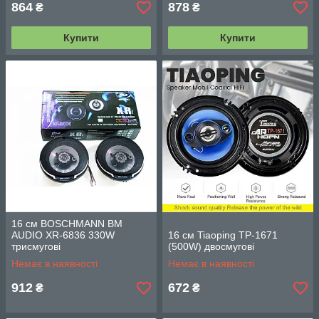
864
878
₴
₴
Купити
Купити
16 см BOSCHMANN BM
AUDIO XR-6836 330W
16 см Tiaoping TP-1671
трисмугові
(500W) двосмугові
Немає в наявності
Немає в наявності
912
672
₴
₴