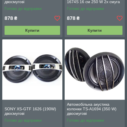
двосмугові
1674S 16 см 250 W 2х смуга
Готово до відправки
Готово до відправки
878
878
₴
₴
Купити
Купити
Автомобільна акустика
SONY XS-GTF 1626 (190W)
колонки TS-A1694 (350 W)
двосмугові
двосмугові
Готово до відправки
Готово до відправки