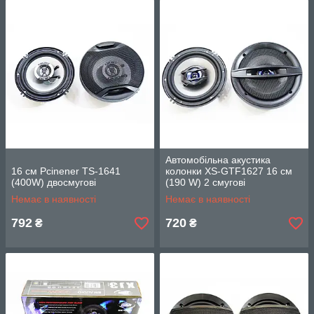
Автомобільна акустика
16 см Pcinener TS-1641
колонки XS-GTF1627 16 см
(400W) двосмугові
(190 W) 2 смугові
Немає в наявності
Немає в наявності
792
720
₴
₴