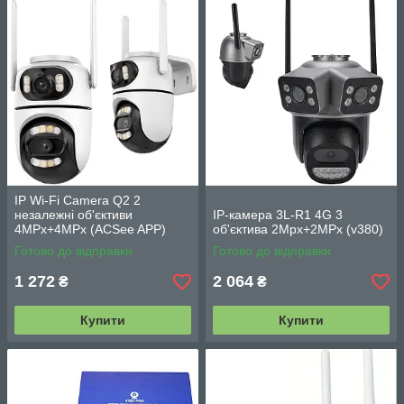
IP Wi-Fi Camera Q2 2
незалежні об'єктиви
IP-камера 3L-R1 4G 3
4MPx+4MPx (ACSee APP)
об'єктива 2Mpx+2MPx (v380)
Готово до відправки
Готово до відправки
1 272
2 064
₴
₴
Купити
Купити