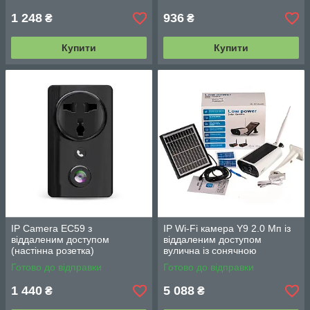
1 248
936
₴
₴
Купити
Купити
IP Camera EC59 з
IP Wi-Fi камера Y9 2.0 Мп із
віддаленим доступом
віддаленим доступом
(настінна розетка)
вулична із сонячною
панеллю
Готово до відправки
Готово до відправки
1 440
5 088
₴
₴