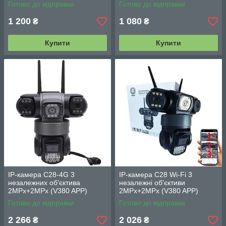
Поворотна камера з
(icam365)
Готово до відправки
Готово до відправки
подвійною лінзою (ACSee
APP)
1 200
1 080
₴
₴
Купити
Купити
IP-камера C28-4G 3
IP-камера C28 Wi-Fi 3
незалежних об'єктива
незалежні об'єктиви
2MPx+2MPx (V380 APP)
2MPx+2MPx (V380 APP)
Готово до відправки
Готово до відправки
2 266
2 026
₴
₴