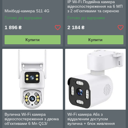
IP Wi-Fi Подвійна камера
відеоспостереження на 6 МП
Мінібоді-камера S11 4G
з 2 об'єктивами та сиреною
A2S (V380Pro)
Готово до відправки
Готово до відправки
1 896
2 184
₴
₴
Купити
Купити
Вулична Wi-Fi камера
Wi-Fi камера A6s з
відеоспостереження з двома
віддаленим доступом
об'єктивами 6 Мп Q13/
вулична + блок живлення