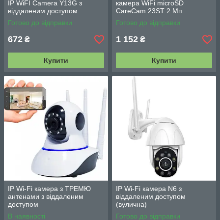
IP WiFI Camera Y13G з
камера WiFi microSD
віддаленим доступом
CareCam 23ST 2 Мп
Готово до відправки
Готово до відправки
672
1 152
₴
₴
Купити
Купити
IP Wi-Fi камера з ТРЕМЮ
IP Wi-Fi камера N6 з
антенами з віддаленим
віддаленим доступом
доступом
(вулична)
В наявності
Готово до відправки