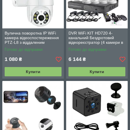
Вулична поворотна IP WiFi
DVR WiFi KIT HD720 4-
камера відеоспостереження
канальний Бездротовий
PTZ-L8 з віддаленим
відеореєстратор (4 камери в
доступом і нічним баченням
комплекті)
Готово до відправки
Готово до відправки
1 080
6 144
₴
₴
Купити
Купити