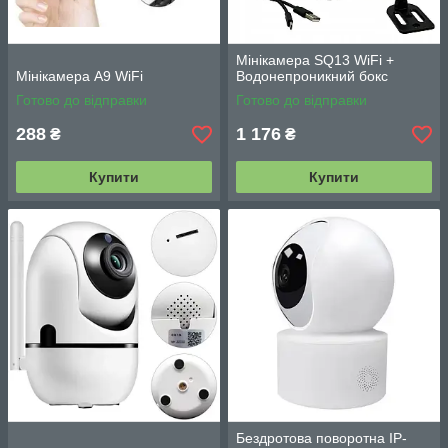
Мінікамера SQ13 WiFi +
Мінікамера A9 WiFi
Водонепроникний бокс
Готово до відправки
Готово до відправки
288
1 176
₴
₴
Купити
Купити
Бездротова поворотна IP-