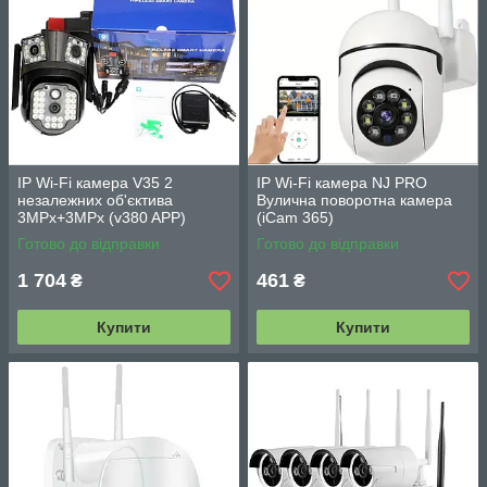
IP Wi-Fi камера V35 2
IP Wi-Fi камера NJ PRO
незалежних об'єктива
Вулична поворотна камера
3MPx+3MPx (v380 APP)
(iCam 365)
Готово до відправки
Готово до відправки
1 704
461
₴
₴
Купити
Купити