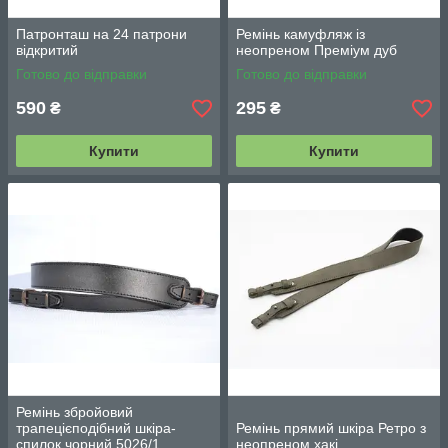
Патронташ на 24 патрони
Ремінь камуфляж із
відкритий
неопреном Преміум дуб
Готово до відправки
Готово до відправки
590
295
₴
₴
Купити
Купити
Ремінь збройовий
трапецієподібний шкіра-
Ремінь прямий шкіра Ретро з
спилок чорний 5026/1
неопреном хакі