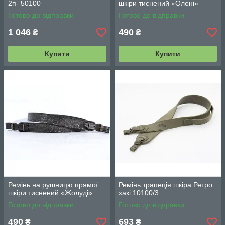
2п- 50100
шкіри тиснений «Олені»
Готово до відправки
Готово до відправки
1 046
490
₴
₴
Купити
Купити
Ремінь на рушницю прямої
Ремінь трапеція шкіра Ретро
шкіри тиснений «Жолуді»
хакі 10100/3
Готово до відправки
Готово до відправки
490
693
₴
₴