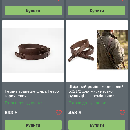
Купити
Купити
Шкіряний ремінь коричневий
Ремінь трапеція шкіра Ретро
5021/2 для мисливської
коричневий
рушниці — преміальний
класичний стиль
Готово до відправки
Готово до відправки
693
453
₴
₴
Купити
Купити