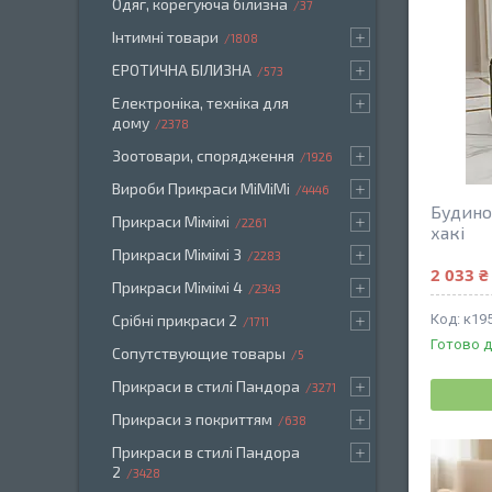
Одяг, корегуюча білизна
37
Інтимні товари
1808
ЕРОТИЧНА БІЛИЗНА
573
Електроніка, техніка для
дому
2378
Зоотовари, спорядження
1926
Вироби Прикраси МіМіМі
4446
Будиноч
Прикраси Мімімі
2261
хакі
Прикраси Мімімі 3
2283
2 033 ₴
Прикраси Мімімі 4
2343
Срібні прикраси 2
к19
1711
Готово д
Сопутствующие товары
5
Прикраси в стилі Пандора
3271
Прикраси з покриттям
638
Прикраси в стилі Пандора
2
3428