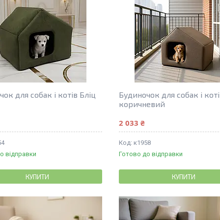
ок для собак і котів Бліц
Будиночок для собак і коті
коричневий
2 033 ₴
54
к1958
о відправки
Готово до відправки
КУПИТИ
КУПИТИ