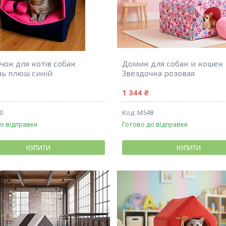
чок для котів собак
Домик для собак и кошек
ь плюш синій
Звездочка розовая
1 344 ₴
0
М548
о відправки
Готово до відправки
КУПИТИ
КУПИТИ