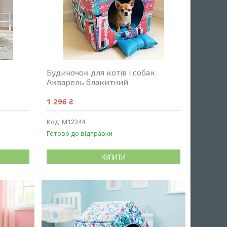
к
Будиночок для котів і собак
Акварель блакитний
1 296 ₴
М12344
Готово до відправки
КУПИТИ