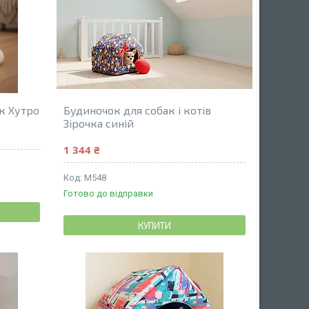
ак Хутро
Будиночок для собак і котів
Зірочка синій
1 344 ₴
М548
Готово до відправки
КУПИТИ