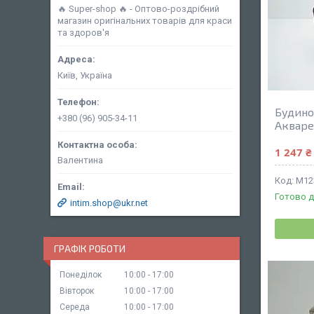
🔥 Super-shop 🔥 - Оптово-роздрібний
магазин оригінальних товарів для краси
та здоров'я
Київ, Україна
Будиноч
+380 (96) 905-34-11
Акваре
1 247 ₴
Валентина
М12
Готово д
intim.shop@ukr.net
ГРАФІК РОБОТИ
Понеділок
10:00
17:00
Вівторок
10:00
17:00
Середа
10:00
17:00