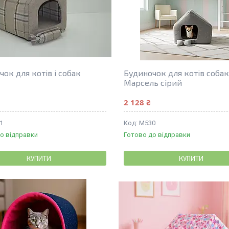
ок для котів і собак
Будиночок для котів соба
Марсель сірий
2 128 ₴
1
М530
о відправки
Готово до відправки
КУПИТИ
КУПИТИ