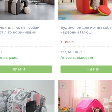
ок для котів і собак
Будиночок для котів і соб
т літо коричневий
червоний Плюш
1 313 ₴
9
М1810-кр
о відправки
Готово до відправки
КУПИТИ
КУПИТИ