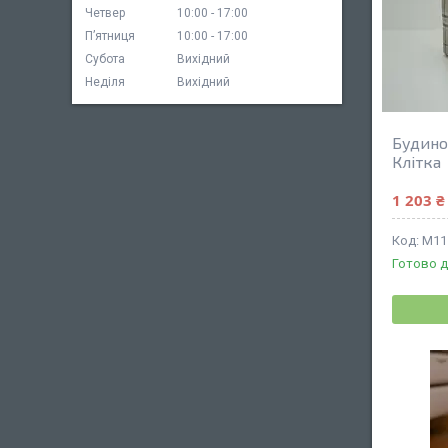
Четвер
10:00
17:00
Пʼятниця
10:00
17:00
Субота
Вихідний
Неділя
Вихідний
Будиноч
Клітка
1 203 ₴
М11
Готово д