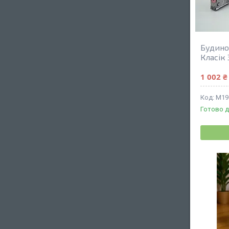
Будиноч
Класік
1 002 ₴
М19
Готово д