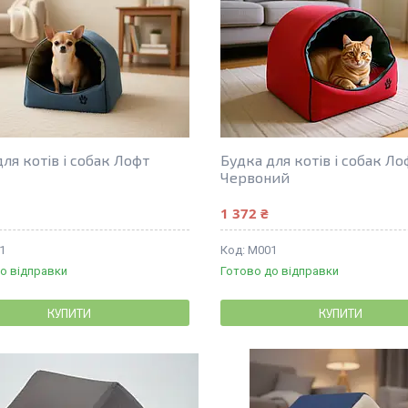
ля котів і собак Лофт
Будка для котів і собак Ло
Червоний
1 372 ₴
1
М001
о відправки
Готово до відправки
КУПИТИ
КУПИТИ