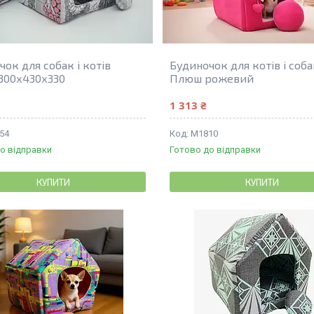
ок для собак і котів
Будиночок для котів і соб
 300х430х330
Плюш рожевий
1 313 ₴
54
М1810
о відправки
Готово до відправки
КУПИТИ
КУПИТИ