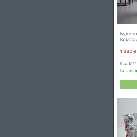
Будиноч
Комфор
1 232 ₴
М11
Готово д