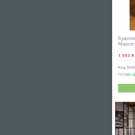
Будино
Марсел
1 503 ₴
М53
Готово д