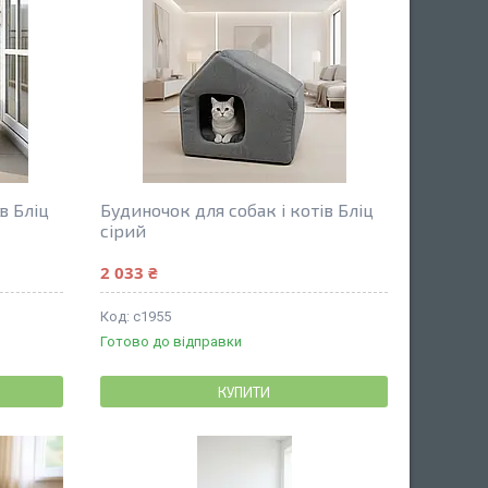
в Бліц
Будиночок для собак і котів Бліц
сірий
2 033 ₴
с1955
Готово до відправки
КУПИТИ