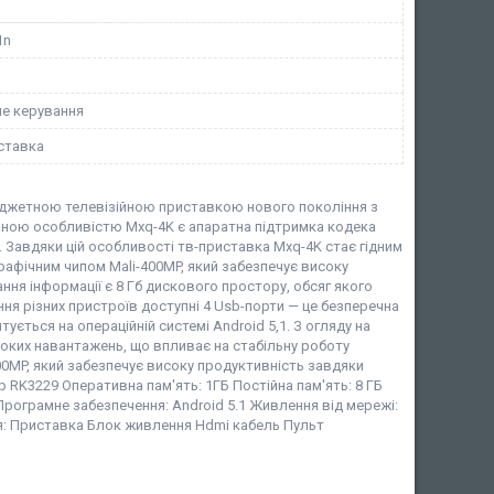
1n
не керування
ставка
юджетною телевізійною приставкою нового покоління з
ною особливістю Mxq-4K є апаратна підтримка кодека
К. Завдяки цій особливості тв-приставка Mxq-4K стає гідним
фічним чипом Mali-400MP, який забезпечує високу
ня інформації є 8 Гб дискового простору, обсяг якого
ння різних пристроїв доступні 4 Usb-порти — це безперечна
ється на операційній системі Android 5,1. З огляду на
соких навантажень, що впливає на стабільну роботу
0MP, який забезпечує високу продуктивність завдяки
 RK3229 Оперативна пам'ять: 1ГБ Постійна пам'ять: 8 ГБ
SD Програмне забезпечення: Android 5.1 Живлення від мережі:
ія: Приставка Блок живлення Hdmi кабель Пульт