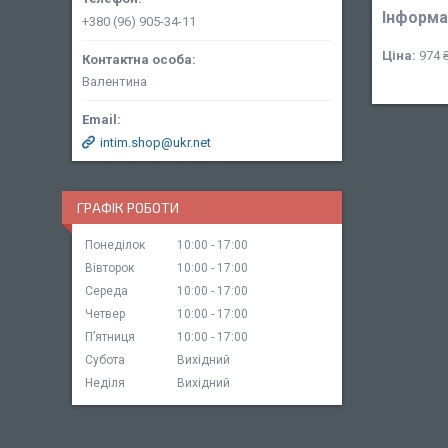
Інформа
+380 (96) 905-34-11
Ціна:
974 
Валентина
intim.shop@ukr.net
ГРАФІК РОБОТИ
Понеділок
10:00
17:00
Вівторок
10:00
17:00
Середа
10:00
17:00
Четвер
10:00
17:00
Пʼятниця
10:00
17:00
Субота
Вихідний
Неділя
Вихідний