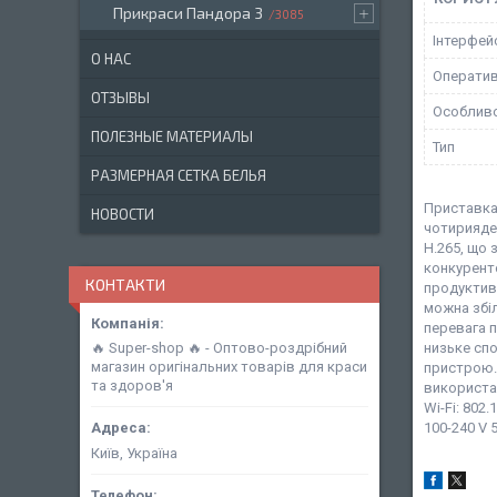
Прикраси Пандора 3
3085
Інтерфей
О НАС
Оператив
ОТЗЫВЫ
Особливо
ПОЛЕЗНЫЕ МАТЕРИАЛЫ
Тип
РАЗМЕРНАЯ СЕТКА БЕЛЬЯ
Приставка
НОВОСТИ
чотирияде
H.265, що 
конкурент
КОНТАКТИ
продуктивн
можна збіл
перевага п
🔥 Super-shop 🔥 - Оптово-роздрібний
низьке спо
магазин оригінальних товарів для краси
пристрою.
та здоров'я
використан
Wi-Fi: 802
100-240 V 
Київ, Україна