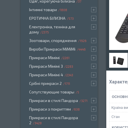
Одяг, корегуюча білизна
37
Інтимні товари
1808
ЕРОТИЧНА БІЛИЗНА
573
Електроніка, техніка для
дому
2375
Зоотовари, спорядження
1926
Вироби Прикраси МіМіМі
4446
Прикраси Мімімі
2261
Прикраси Мімімі 3
2283
Прикраси Мімімі 4
2343
Характе
Срібні прикраси 2
1711
Сопутствующие товары
5
ОСНОВН
Прикраси в стилі Пандора
3271
Країна в
Прикраси з покриттям
638
Стан
Прикраси в стилі Пандора
2
3428
КОРИСТ