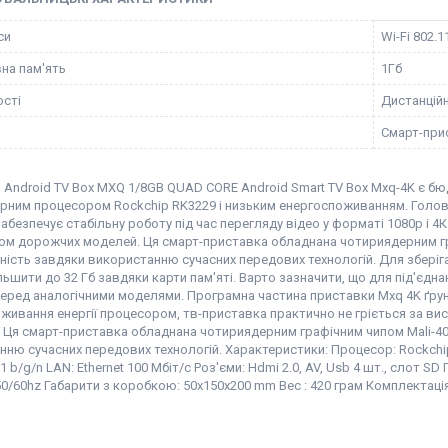
си
Wi-Fi 802.1
на пам'ять
1Гб
сті
Дистанцій
Смарт-при
 Android TV Box MXQ 1/8GB QUAD CORE Android Smart TV Box Mxq-4K є б
рним процесором Rockchip RK3229 і низьким енергоспоживанням. Голов
забезпечує стабільну роботу під час перегляду відео у форматі 1080p і 4
ом дорожчих моделей. Ця смарт-приставка обладнана чотириядерним гра
ість завдяки використанню сучасних передових технологій. Для зберіган
ьшити до 32 Гб завдяки карти пам'яті. Варто зазначити, що для під'єдна
еред аналогічними моделями. Програмна частина приставки Mxq 4K ґрунту
живання енергії процесором, тв-приставка практично не гріється за ви
 Ця смарт-приставка обладнана чотириядерним графічним чипом Mali-40
ню сучасних передових технологій. Характеристики: Процесор: Rockchip
.11 b/g/n LAN: Ethernet 100 Мбіт/с Роз'єми: Hdmi 2.0, AV, Usb 4 шт., слот 
50/60hz Габарити з коробкою: 50х150х200 mm Вес : 420 грам Комплектац