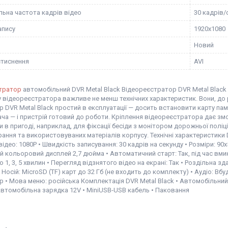
ьна частота кадрів відео
30 кадрів/
апису
1920х1080
Новий
тиснення
AVI
тратор
автомобільний DVR Metal Black Відеореєстратор DVR Metal Black 
 відеореєстратора важливе не менш технічних характеристик. Вони, до речі
 DVR Metal Black простий в експлуатації — досить встановити карту пам'
а — і пристрій готовий до роботи. Кріплення відеореєстратора дає змо
 в пригоді, наприклад, для фіксації бесіди з монітором дорожньої поліц
рання та використовуваних матеріалів корпусу. Технічні характеристики DV
відео: 1080P • Швидкість записування: 30 кадрів на секунду • Розміри: 90х52
 кольоровий дисплей 2,7 дюйма • Автоматичний старт: Так, під час вми
 1, 3, 5 хвилин • Перегляд відзнятого відео на екрані: Так • Роздільна 
• Носій: MicroSD (TF) карт до 32 Гб (не входить до комплекту) • Аудіо: В
 • Мова меню: російська Комплектація DVR Metal Black • Автомобільний
Автомобільна зарядка 12V • MiniUSB-USB кабель • Паковання