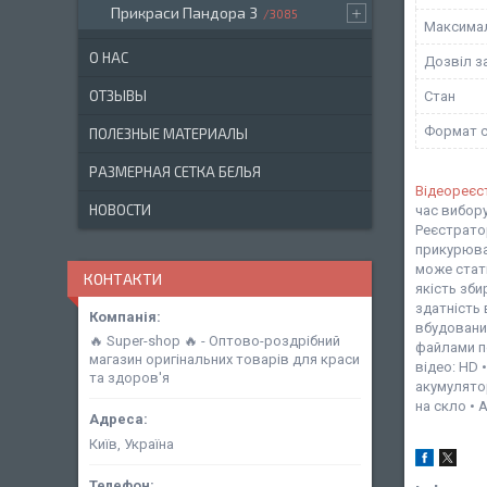
Прикраси Пандора 3
3085
Максимал
О НАС
Дозвіл з
ОТЗЫВЫ
Стан
Формат с
ПОЛЕЗНЫЕ МАТЕРИАЛЫ
РАЗМЕРНАЯ СЕТКА БЕЛЬЯ
Відеореєс
НОВОСТИ
час вибору
Реєстратор
прикурювач
може стати
КОНТАКТИ
якість зби
здатність 
вбудований
🔥 Super-shop 🔥 - Оптово-роздрібний
файлами по
магазин оригінальних товарів для краси
відео: HD 
та здоров'я
акумулятор
на скло • 
Київ, Україна