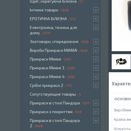
Одяг, корегуюча білизна
37
Інтимні товари
1808
ЕРОТИЧНА БІЛИЗНА
573
Електроніка, техніка для
дому
2378
Зоотовари, спорядження
1926
Вироби Прикраси МіМіМі
4446
Прикраси Мімімі
2261
Прикраси Мімімі 3
2283
Прикраси Мімімі 4
2343
Характе
Срібні прикраси 2
1711
Сопутствующие товары
5
ОСНОВН
Прикраси в стилі Пандора
3271
Виробни
Прикраси з покриттям
638
Країна в
Прикраси в стилі Пандора
2
3428
Кількіст