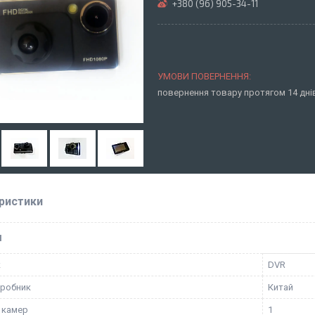
+380 (96) 905-34-11
повернення товару протягом 14 дн
ристики
І
к
DVR
иробник
Китай
ь камер
1