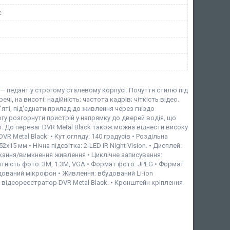
с
— педант у строгому сталевому корпусі. Почуття стилю під
, на висоті: надійність; частота кадрів; чіткість відео.
яті, під'єднати прилад до живлення через гніздо
гу розгорнути пристрій у напрямку до дверей водія, що
ії. До переваг DVR Metal Black також можна віднести високу
R Metal Black: • Кут огляду: 140 градусів • Роздільна
х15 мм • Нічна підсвітка: 2-LED IR Night Vision. • Дисплей:
кання/вимкнення живлення • Циклічне записування:
здатність фото: 3M, 1.3M, VGA • Формат фото: JPEG • Формат
будований мікрофон • Живлення: вбудований Li-ion
 відеореєстратор DVR Metal Black. • Кронштейн кріплення