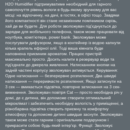
H2O Humidifier підтримуватиме необхідний для гарного
самопочуття рівень вологи в будь-якому зручному для вас
місці: на відпочинку, на дачі, в гостях, в офісі тощо. Завдяки
його компактності він стане незамінним помічником скрізь,
хай де ви будете. Для роботи зволожувач під'єднується до
зарядки для мобільного телефона, також може працювати від
ноутбука, комп'ютера, power bank. Зволожувач може
послугувати дифузором, якщо в контейнер із водою капнути
кілька крапель ефірної олії. Тоді ваша кімната буде
наповнена приємним ароматом. Працює пристрій
максимально просто. Досить налити в резервуар води та
під'єднати до джерела живлення. Натисканням кнопки на
задній частині корпусу зволожувач активується. Керування:
Одне натискання — безперервне розпилення; Два швидкі
натискання — переривчасте розпилення; Якщо затиснути на
3 сек — вмикається підсвітка, повторне затискання на 3 сек-
вимкнення. Зволожувач повітря Cat — просто необхідна річ у
домі, де є дитина, він допоможе створити оптимальний
мікроклімат і забезпечить необхідну вологість у приміщенні, а
різнобарвна підсвітка створить приємну та комфортну
атмосферу та допоможе дитині швидше заснути. Зволожувач
також може стати гарним і оригінальним подарунком і
прикрасити собою будь-який інтер'єр. Функції: Зволожує