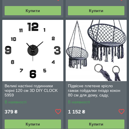
Купити
Купити
Великі настінні годинники
Підвісне плетене крісло
чорні 120 см 3D DIY CLOCK
гамак гойдалки гніздо кокон
5959
80 см для дому, саду,
балкона та тераси
В наявності
В наявності
379
1 152
₴
₴
Купити
Купити