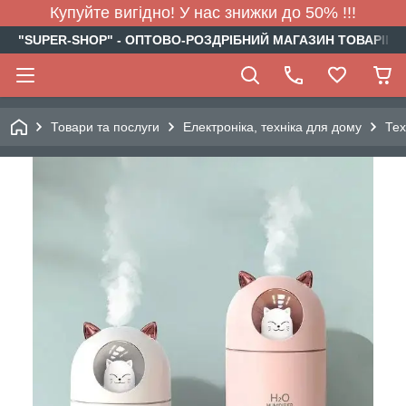
Купуйте вигідно! У нас знижки до 50% !!!
"SUPER-SHOP" - ОПТОВО-РОЗДРІБНИЙ МАГАЗИН ТОВАРІВ Д
Товари та послуги
Електроніка, техніка для дому
Тех