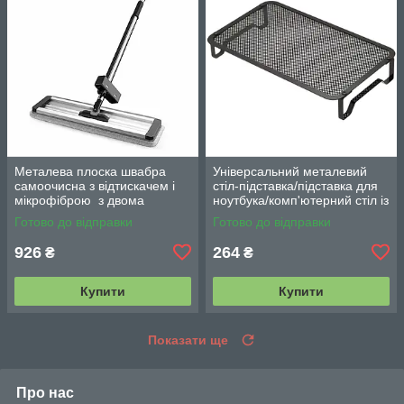
Металева плоска швабра
Універсальний металевий
самоочисна з відтискачем і
стіл-підставка/підставка для
мікрофіброю з двома
ноутбука/комп'ютерний стіл із
змінними насадками M06
вентиляцією
Готово до відправки
Готово до відправки
42см
926
264
₴
₴
Купити
Купити
Показати ще
Про нас