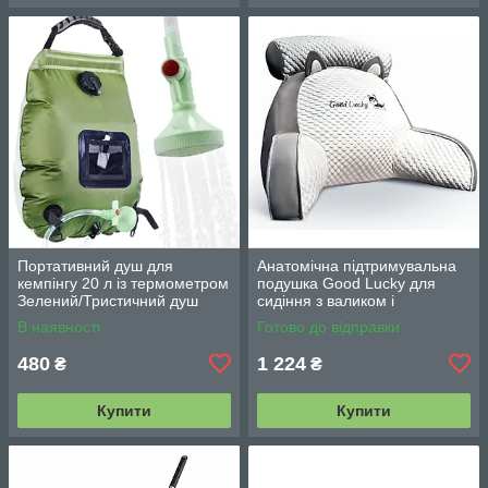
Портативний душ для
Анатомічна підтримувальна
кемпінгу 20 л із термометром
подушка Good Lucky для
Зелений/Тристичний душ
сидіння з валиком і
переносний з лійкою/
підлокітниками
В наявності
Готово до відправки
Польовий душ сумка
480
1 224
₴
₴
Купити
Купити