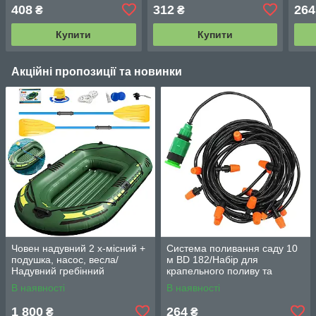
408
312
264
₴
₴
Купити
Купити
Акційні пропозиції та новинки
Човен надувний 2 х-місний +
Система поливання саду 10
подушка, насос, весла/
м BD 182/Набір для
Надувний гребінний
крапельного поливу та
двомісний гумовий човен
охолодження/комплект для
В наявності
В наявності
180/98см
поливання
1 800
264
₴
₴