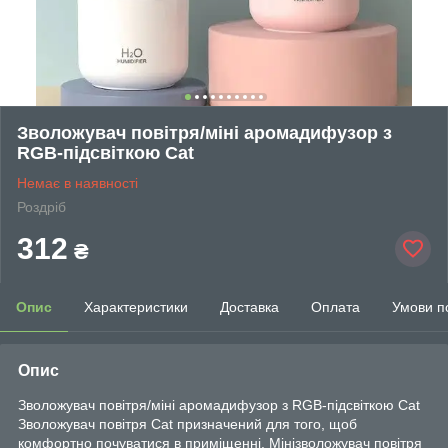
Зволожувач повітря/міні аромадифузор з
RGB-підсвіткою Cat
Немає в наявності
Роздріб
312
₴
Опис
Характеристики
Доставка
Оплата
Умови п
Опис
Зволожувач повітря/міні аромадифузор з RGB-підсвіткою Cat
Зволожувач повітря Cat призначений для того, щоб
комфортно почуватися в приміщенні. Мінізволожувач повітря