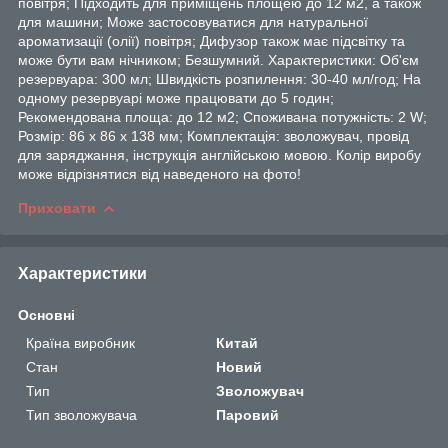
повітря; Підходить для приміщень площею до 12 м2, а також
для машини; Може застосовуватися для натуральної
ароматизації (олії) повітря; Дифузор також має підсвітку та
може бути вам нічником; Безшумний. Характеристики: Об'єм
резервуара: 300 мл; Швидкість розпилення: 30-40 мл/год; На
одному резервуарі може працювати до 5 годин;
Рекомендована площа: до 12 м2; Споживана потужність: 2 W;
Розмір: 86 х 86 х 138 мм; Комплектація: зволожувач, провід
для заряджання, інструкція англійською мовою. Колір виробу
може відрізнятися від наведеного на фото!
Приховати
Характеристики
Основні
Країна виробник
Китай
Стан
Новий
Тип
Зволожувач
Тип зволожувача
Паровий