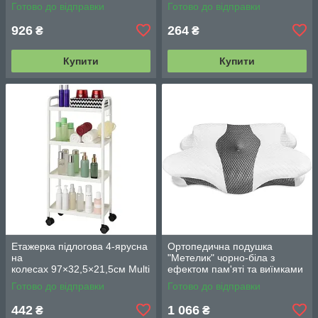
змінними насадками M06
вентиляцією
Готово до відправки
Готово до відправки
42см
926
264
₴
₴
Купити
Купити
Етажерка підлогова 4-ярусна
Ортопедична подушка
на
"Метелик" чорно-біла з
колесах 97×32,5×21,5см Multi
ефектом пам'яті та виїмками
fucntion Rack JC606
для рук/ Анатомічна подушка
Готово до відправки
Готово до відправки
/ Підлогова вузька стелаж-
для голови, шиї
етажерка
442
1 066
₴
₴