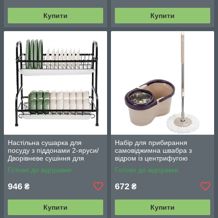
Купити
Купити
Настільна сушарка для
Набір для прибирання
посуду з піддонами 2-яруси/
самовіджимна швабра з
Дворівневе сушіння для
відром із центрифугою
посуду Double Layered
Rotating Mop 360/Троба
Готово до відправки
Готово до відправки
Kitchen Rack
швабра стрічка
946
672
₴
₴
Купити
Купити