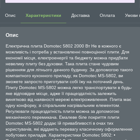
Опис
Характеристики
Доставка
Оплата
Умови 
Опис
Електрична плита Domotec 5802 2000 Вт Не в кожного є
можливість і потреба у встановленні повноцінної плити. Для
економії місця, електроенергії та бюджету можна придбати
невелику плиту без духовки. Така плита стане чудовим
рішенням для літнього дачного будинку. За допомогою такого
компактного кухонного приладу, як Domotec MS-5802, ви
зможете запросто приготувати собі їжу на поточний день.
Плиту Domotec MS-5802 можна легко транспортувати в будь-
яке відповідне місце, адже її працездатність залежить
винятково від наявності мережі електроживлення. Плита має
одну конфорку, зі спіральним нагрівальним елементом.
Регулювати працездатність плити можна за допомогою
механічного перемикача. Емалеве біле покриття плити
Domotec MS-5802 додає їй привабливості в очах тих
користувачів, які віддають перевагу класичному оформленню
побутових приладів. Характеристики Domotec 5802: •