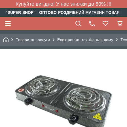
Купуйте вигідно! У нас знижки до 50% !!!
"SUPER-SHOP" - ОПТОВО-РОЗДРІБНИЙ МАГАЗИН ТОВАРІВ Д
Товари та послуги
Електроніка, техніка для дому
Тех