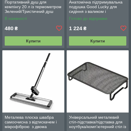
Портативний душ для
Анатомічна підтримувальна
кемпінгу 20 л із термометром
подушка Good Lucky для
Зелений/Тристичний душ
сидіння з валиком і
переносний з лійкою/
підлокітниками
В наявності
Готово до відправки
Польовий душ сумка
480
1 224
₴
₴
Купити
Купити
Металева плоска швабра
Універсальний металевий
самоочисна з відтискачем і
стіл-підставка/підставка для
мікрофіброю з двома
ноутбука/комп'ютерний стіл із