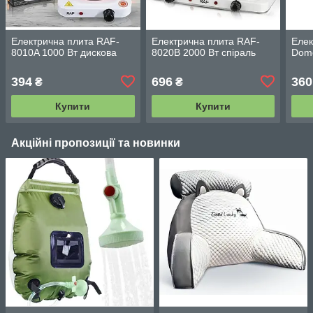
Електрична плита RAF-
Електрична плита RAF-
Елек
8010A 1000 Вт дискова
8020B 2000 Вт спіраль
Domo
394
696
360
₴
₴
Купити
Купити
Акційні пропозиції та новинки