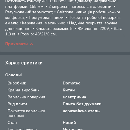
Потужність конфорки: 1000 Вт*2 шт; • Діаметр нагрівальної
платформи: 155 мм; • 2 спіральні нагрівальні елементи; •
Регульований термостат; • Світлова індикація роботи кожної
конфорки; • Прогумовані ніжки; • Покриття робочої поверхні:
емаль; • Керування: механічне; • Надійне покриття, зручне
для чищення; • Кількість режимів: 5; • Живлення: 220V; • Вага:
1,3 кг; • Розмір: 43*21*6 см.
Приховати
Характеристики
Основні
Виробник
Domotec
Країна виробник
Китай
Варильна поверхня
електрична
Вид плити
Плита без духовки
Покриття варильної
нержавіюча сталь
поверхні
Стан
Новий
Тип управління
Механічне