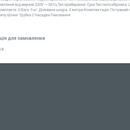
ивлення від мережі 220V — 50 Гц Тип прибирання: Сухе Тип пилозбірника:
мплекте: 2 Вага: 5 кг. Довжина шнура: 3 метри Комплектація: Потужний
пилу Шланг Трубка 2 Насадки Паковання
ція для замовлення
 ₴