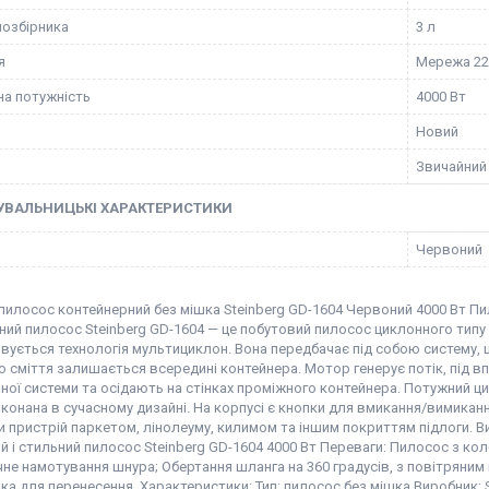
лозбірника
3 л
я
Мережа 2
а потужність
4000 Вт
Новий
Звичайний
УВАЛЬНИЦЬКІ ХАРАКТЕРИСТИКИ
Червоний
пилосос контейнерний без мішка Steinberg GD-1604 Червоний 4000 Вт Пи
ий пилосос Steinberg GD-1604 — це побутовий пилосос циклонного типу 
ується технологія мультициклон. Вона передбачає під собою систему, щ
сміття залишається всередині контейнера. Мотор генерує потік, під вп
ної системи та осідають на стінках проміжного контейнера. Потужний ц
онана в сучасному дизайні. На корпусі є кнопки для вмикання/вимиканн
 пристрій паркетом, лінолеуму, килимом та іншим покриттям підлоги. В
 і стильний пилосос Steinberg GD-1604 4000 Вт Переваги: Пилосос з колб
е намотування шнура; Обертання шланга на 360 градусів, з повітряним 
ка для перенесення. Характеристики: Тип: пилосос без мішка Виробник: 