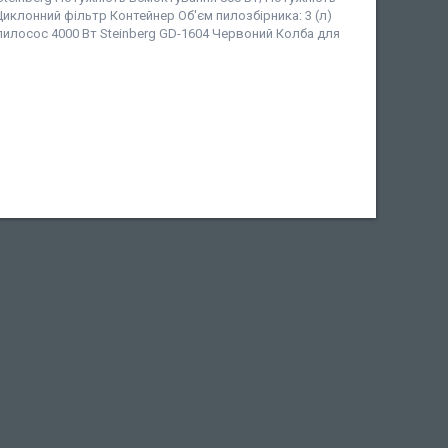
 Циклонний фільтр Контейнер Об'єм пилозбірника: 3 (л)
 пилосос 4000 Вт Steinberg GD-1604 Червоний Колба для