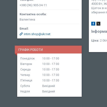
4000 Вт; Ж
+380 (96) 905-34-11
Щеток в ко
збирання 
Валентина
Інформа
intim.shop@ukr.net
Ціна:
2 064
ГРАФІК РОБОТИ
Понеділок
10:00
17:00
Вівторок
10:00
17:00
Середа
10:00
17:00
Четвер
10:00
17:00
Пʼятниця
10:00
17:00
Субота
Вихідний
Неділя
Вихідний