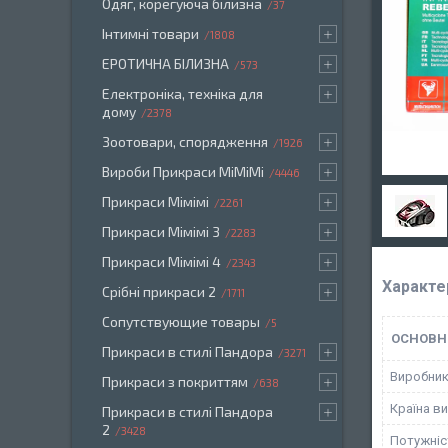
Одяг, корегуюча білизна
37
Інтимні товари
1808
ЕРОТИЧНА БІЛИЗНА
573
Електроніка, техніка для
дому
2378
Зоотовари, спорядження
1926
Вироби Прикраси МіМіМі
4446
Прикраси Мімімі
2261
Прикраси Мімімі 3
2283
Прикраси Мімімі 4
2343
Характе
Срібні прикраси 2
1711
Сопутствующие товары
5
ОСНОВН
Прикраси в стилі Пандора
3271
Виробни
Прикраси з покриттям
638
Країна в
Прикраси в стилі Пандора
2
3428
Потужніс