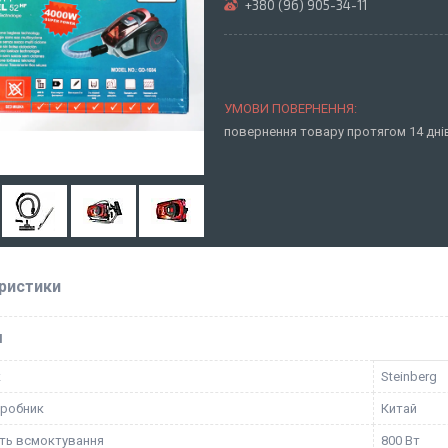
+380 (96) 905-34-11
повернення товару протягом 14 дн
ристики
І
к
Steinberg
иробник
Китай
ть всмоктування
800 Вт