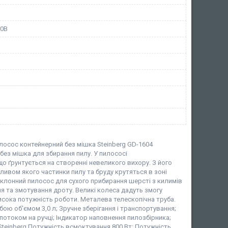
20В
лосос контейнерний без мішка Steinberg GD-1604
без мішка для збирання пилу. У пилососі
о ґрунтується на створенні невеликого вихору. З його
ливом якого частинки пилу та бруду крутяться в зоні
иклонний пилосос для сухого прибирання шерсті з килимів
я та змотування дроту. Великі колеса дадуть змогу
исока потужність роботи. Металева телескопічна труба.
ою об'ємом 3,0 л; Зручне зберігання і транспортування;
потоком на ручці; Індикатор наповнення пилозбірника;
Steinberg Потужність всмоктування 800 Вт; Потужність