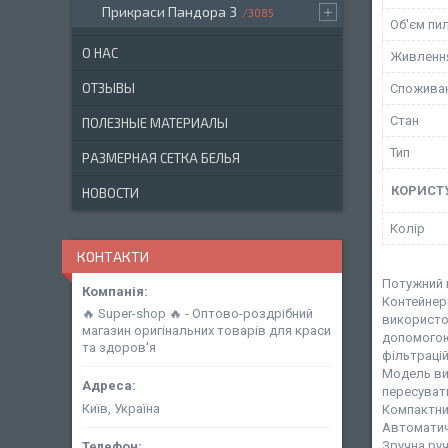
Прикраси Пандора 3
3085
Об'єм пи
О НАС
Живленн
ОТЗЫВЫ
Споживан
Стан
ПОЛЕЗНЫЕ МАТЕРИАЛЫ
Тип
РАЗМЕРНАЯ СЕТКА БЕЛЬЯ
КОРИСТ
НОВОСТИ
Колір
КОНТАКТИ
Потужний 
Контейнерн
🔥 Super-shop 🔥 - Оптово-роздрібний
використов
магазин оригінальних товарів для краси
допомогою 
та здоров'я
фільтрацій
Модель вик
пересувати
Київ, Україна
Компактний
Автоматичн
Зручна руч