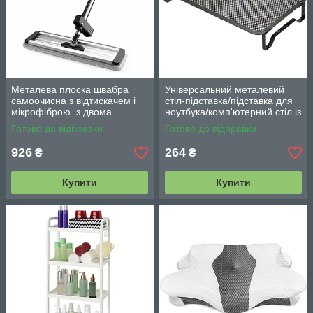
Металева плоска швабра
Універсальний металевий
самоочисна з відтискачем і
стіл-підставка/підставка для
мікрофіброю з двома
ноутбука/комп'ютерний стіл із
змінними насадками M06
вентиляцією
Готово до відправки
Готово до відправки
42см
926
264
₴
₴
Купити
Купити