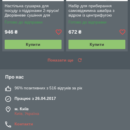
Настільна сушарка для
Набір для прибирання
посуду з піддонами 2-яруси/
самовіджимна швабра з
Дворівневе сушіння для
відром із центрифугою
посуду Double Layered
Rotating Mop 360/Троба
Готово до відправки
Готово до відправки
Kitchen Rack
швабра стрічка
946
672
₴
₴
Купити
Купити
Показати ще
Про нас
96% позитивних з 516 відгуків за рік
Працює з 26.04.2017
м. Київ
Київ, Україна
Контакти