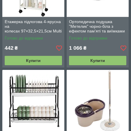
Етажерка підлогова 4-ярусна
Ортопедична подушка
на
"Метелик" чорно-біла з
колесах 97×32,5×21,5см Multi
ефектом пам'яті та виїмками
fucntion Rack JC606
для рук/ Анатомічна подушка
Готово до відправки
Готово до відправки
/ Підлогова вузька стелаж-
для голови, шиї
етажерка
442
1 066
₴
₴
Купити
Купити