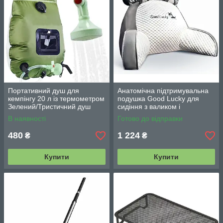
Портативний душ для
Анатомічна підтримувальна
кемпінгу 20 л із термометром
подушка Good Lucky для
Зелений/Тристичний душ
сидіння з валиком і
переносний з лійкою/
підлокітниками
В наявності
Готово до відправки
Польовий душ сумка
480
1 224
₴
₴
Купити
Купити