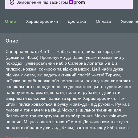
Замовлення під захистом
Опис
Характеристики
Доставка
Оплата
Умови п
Опис
Саперна лопата 4 в 1 — Набір лопата, пила, сокира, ніж
(довжина: 45см) Пропонуємо до Вашої уваги незамінний у
походах і універсальний набір Саперна лопатка 5 в 1 з
пилкою, ножем, сокирою та відкривачкою. Цей набір дуже
підійде людям, які ведуть активний спосіб життя! Туризм,
поїздки на риболовлю або полювання, похід у гори вимагають
спеціального спорядження, за допомогою цього туристичного
набору можна різати, копати, пиляти, рубати, відкривати,
відкривати консервні банки та кришки Характеристики: Ніж-
штик і пилка ховаються в ручку й завжди «під рукою». Ручка з
гумовим тримачем на кінці. Чохол зі щільної тканини для
безпечного транспортування та зберігання. Чохол кріпиться
на пояс. Міцна лопата з товстої сталі. Довжина комплекту та
лопати в зібраному вигляді 47 см, вага комплекту 850 грамів.
Приховати