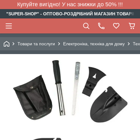
Купуйте вигідно! У нас знижки до 50% !!!
"SUPER-SHOP" - ОПТОВО-РОЗДРІБНИЙ МАГАЗИН ТОВАРІВ Д
Товари та послуги
Електроніка, техніка для дому
Тех