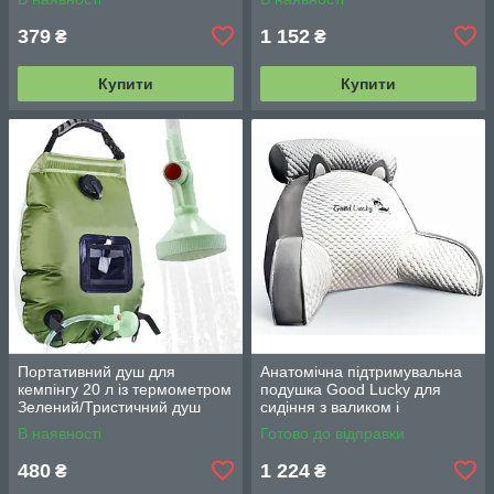
379
1 152
₴
₴
Купити
Купити
Портативний душ для
Анатомічна підтримувальна
кемпінгу 20 л із термометром
подушка Good Lucky для
Зелений/Тристичний душ
сидіння з валиком і
переносний з лійкою/
підлокітниками
В наявності
Готово до відправки
Польовий душ сумка
480
1 224
₴
₴