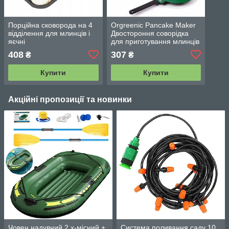
Порційна сковорода на 4
Orgreenic Pancake Maker
відділення для млинців і
Двостороння cоворідка
яєчні
для приготування млинців
408
307
₴
₴
Купити
Купити
Акційні пропозиції та новинки
Човен надувний 2 х-місний +
Система поливання саду 10