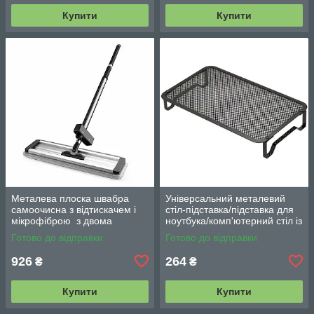
Купити
Купити
Металева плоска швабра
Універсальний металевий
самоочисна з відтискачем і
стіл-підставка/підставка для
мікрофіброю з двома
ноутбука/комп'ютерний стіл із
змінними насадками M06
вентиляцією
Готово до відправки
Готово до відправки
42см
926
264
₴
₴
Купити
Купити