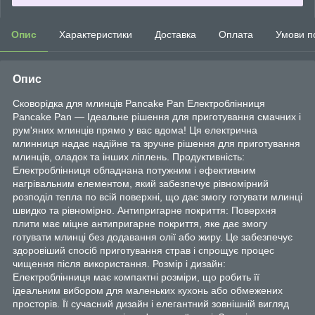
Опис
Характеристики
Доставка
Оплата
Умови п
Опис
Сковорідка для млинців Pancake Pan Електроблінниця
Pancake Pan — Ідеальне рішення для приготування смачних і
рум'яних млинців прямо у вас вдома! Ця електрична
млинниця надає надійне та зручне рішення для приготування
млинців, оладок та інших ліплень. Продуктивність:
Електроблінниця обладнана потужним і ефективним
нагрівальним елементом, який забезпечує рівномірний
розподіл тепла по всій поверхні, що дає змогу готувати млинці
швидко та рівномірно. Антипригарне покриття: Поверхня
плити має міцне антипригарне покриття, яке дає змогу
готувати млинці без додавання олії або жиру. Це забезпечує
здоровіший спосіб приготування страв і спрощує процес
чищення після використання. Розмір і дизайн:
Електроблінниця має компактні розміри, що робить її
ідеальним вибором для маленьких кухонь або обмежених
просторів. Її сучасний дизайн і елегантний зовнішній вигляд