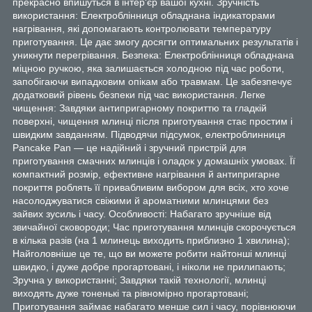
прекрасно впишуться в інтер'єр вашої кухні. Зручність
використання: Електроблінниця обладнана індикаторами
нагрівання, які допомагають контролювати температуру
приготування. Це дає змогу досягти оптимальних результатів і
уникнути перегрівання. Безпека: Електроблінниця обладнана
міцною ручкою, яка залишається холодною під час роботи,
запобігаючи випадковим опікам або травмам. Це забезпечує
додатковий рівень безпеки під час використання. Легке
чищення: Завдяки антипригарному покриттю та гладкій
поверхні, чищення млинці після приготування стає простим і
швидким завданням. Підводячи підсумок, електроблинниця
Pancake Pan — це надійний і зручний пристрій для
приготування смачних млинців і оладок у домашніх умовах. Її
компактний розмір, ефективне нагрівання й антипригарне
покриття роблять її привабливим вибором для всіх, хто хоче
насолоджуватися свіжими й ароматними млинцями без
зайвих зусиль і часу. Особливості: Набагато зручніше від
звичайної сковороди; Час приготування млинців скорочується
в кілька разів (на 1 млинець виходить приблизно 1 хвилина);
Найголовніше це те, що ви можете робити найтонші млинці
швидко, і дуже добре прогартовані, і ніколи не прилипають;
Зручна у використанні; Завдяки такій технології, млинці
виходять дуже тоненькі та рівномірно прогартовані;
Приготування займає набагато менше сил і часу, порівнюючи