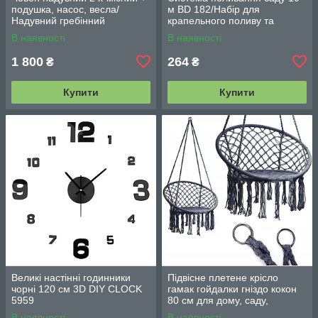
подушка, насос, весла/
м BD 182/Набір для
Надувний гребінний
крапельного поливу та
двомісний гумовий човен
охолодження/комплект для
В наявності
В наявності
180/98см
поливання
1 800
264
₴
₴
Купити
Купити
Великі настінні годинники
Підвісне плетене крісло
чорні 120 см 3D DIY CLOCK
гамак гойдалки гніздо кокон
5959
80 см для дому, саду,
балкона та тераси
В наявності
В наявності