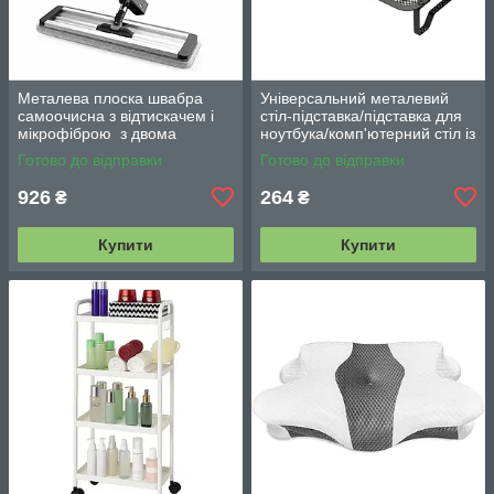
Металева плоска швабра
Універсальний металевий
самоочисна з відтискачем і
стіл-підставка/підставка для
мікрофіброю з двома
ноутбука/комп'ютерний стіл із
змінними насадками M06
вентиляцією
Готово до відправки
Готово до відправки
42см
926
264
₴
₴
Купити
Купити