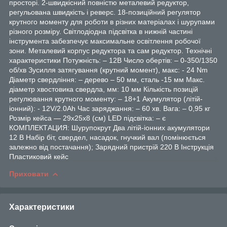
просторі. 2-швидкісний повністю металевий редуктор,
регульована швидкість і реверс. 18-позиційний регулятор
крутного моменту для роботи в різних матеріалах і шурупами
різного розміру. Світлодіодна підсвітка в нижній частині
інструмента забезпечує максимальне освітлення робочої
зони. Металевий корпус редуктора та сам редуктор. Технічні
характеристики Потужність: – 12В Число обертів: – 0-350/1350
об/хв Зусилля затягування (крутний момент), макс: - 24 Nm
Діаметр свердління: – дерево – 50 мм, сталь -15 мм Макс.
діаметр хвостовика свердла, мм: 10 мм Кількість позицій
регулювання крутного моменту: – 18+1 Акумулятор (літій-
іонний): - 12V/2.0Ah Час заряджання: – 60 хв. Вага: – 0,95 кг
Розмір кейса — 29х25х8 (см) LED підсвітка: – є
КОМПЛЕКТАЦИЯ: Шурупокрут Два літій-іонних акумулятори
12 В Набір біт, свердел, насадок, гнучкий вал (помінюється
залежно від постачання); Зарядний пристрій 220 В Інструкція
Пластиковий кейс
Приховати
Характеристики