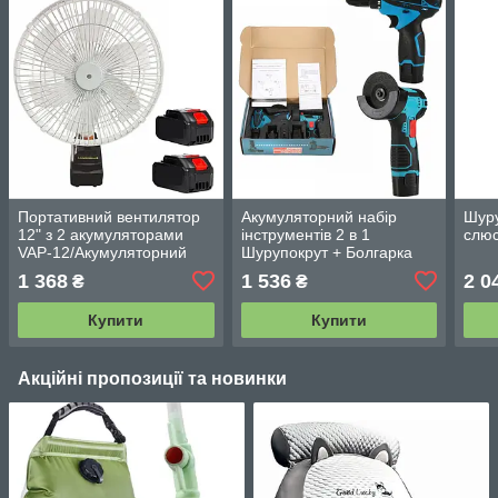
Портативний вентилятор
Акумуляторний набір
Шуру
12" з 2 акумуляторами
інструментів 2 в 1
слюс
VAP-12/Акумуляторний
Шурупокрут + Болгарка
вентилятор/Настільний
міні 2 АКБ/12V
1 368
1 536
2 0
₴
₴
вентилятор з
автопокруткою
Купити
Купити
Акційні пропозиції та новинки