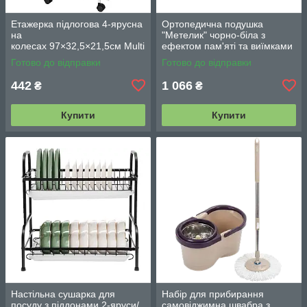
Етажерка підлогова 4-ярусна
Ортопедична подушка
на
"Метелик" чорно-біла з
колесах 97×32,5×21,5см Multi
ефектом пам'яті та виїмками
fucntion Rack JC606
для рук/ Анатомічна подушка
Готово до відправки
Готово до відправки
/ Підлогова вузька стелаж-
для голови, шиї
етажерка
442
1 066
₴
₴
Купити
Купити
Настільна сушарка для
Набір для прибирання
посуду з піддонами 2-яруси/
самовіджимна швабра з