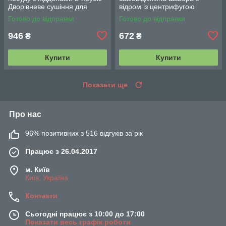
Дворівневе сушіння для
відром із центрифугою
посуду Double Layered
Rotating Mop 360/Троба
Готово до відправки
Готово до відправки
Kitchen Rack
швабра стрічка
946
672
₴
₴
Купити
Купити
Показати ще
Про нас
96% позитивних з 516 відгуків за рік
Працює з 26.04.2017
м. Київ
Київ, Україна
Контакти
Сьогодні працює з 10:00 до 17:00
Показати весь графік роботи