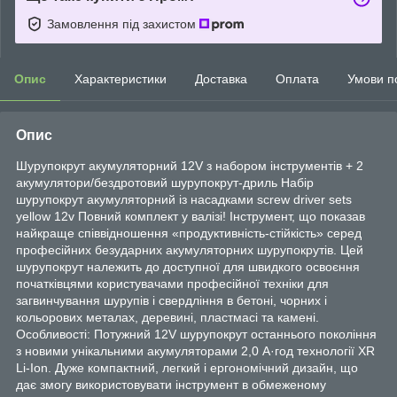
Замовлення під захистом
Опис
Характеристики
Доставка
Оплата
Умови п
Опис
Шурупокрут акумуляторний 12V з набором інструментів + 2
акумулятори/бездротовий шурупокрут-дриль Набір
шурупокрут акумуляторний із насадками screw driver sets
yellow 12v Повний комплект у валізі! Інструмент, що показав
найкраще співвідношення «продуктивність-стійкість» серед
професійних безударних акумуляторних шурупокрутів. Цей
шурупокрут належить до доступної для швидкого освоєння
початківцями користувачами професійної техніки для
загвинчування шурупів і свердління в бетоні, чорних і
кольорових металах, деревині, пластмасі та камені.
Особливості: Потужний 12V шурупокрут останнього покоління
з новими унікальними акумуляторами 2,0 А·год технології XR
Li-Ion. Дуже компактний, легкий і ергономічний дизайн, що
дає змогу використовувати інструмент в обмеженому