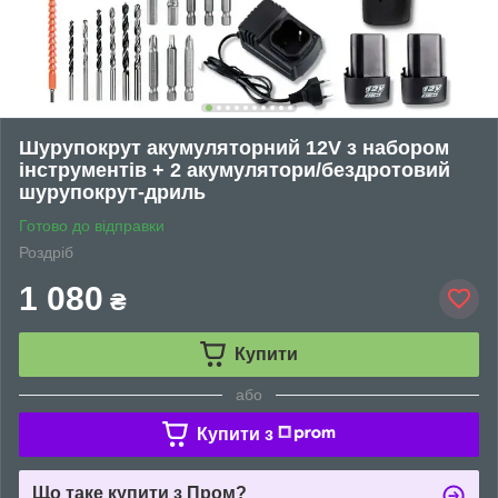
Шурупокрут акумуляторний 12V з набором
інструментів + 2 акумулятори/бездротовий
шурупокрут-дриль
Готово до відправки
Роздріб
1 080
₴
Купити
або
Купити з
Що таке купити з Пром?