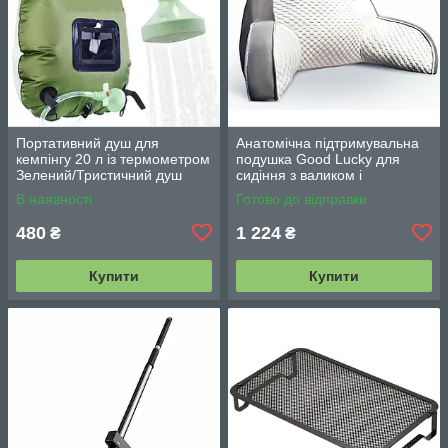
Портативний душ для
Анатомічна підтримувальна
кемпінгу 20 л із термометром
подушка Good Lucky для
Зелений/Тристичний душ
сидіння з валиком і
переносний з лійкою/
підлокітниками
В наявності
Готово до відправки
Польовий душ сумка
480
1 224
₴
₴
Купити
Купити