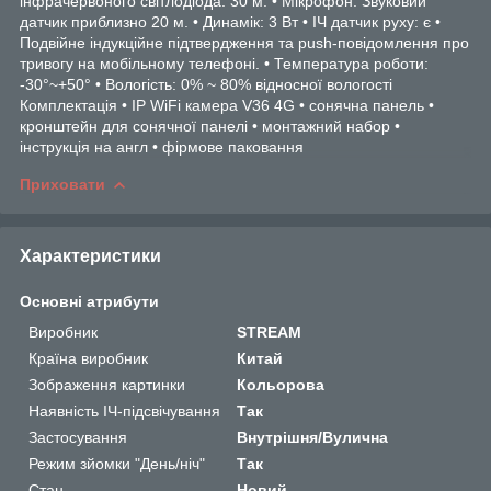
інфрачервоного світлодіода: 30 м. • Мікрофон: Звуковий
датчик приблизно 20 м. • Динамік: 3 Вт • ІЧ датчик руху: є •
Подвійне індукційне підтвердження та push-повідомлення про
тривогу на мобільному телефоні. • Температура роботи:
-30°~+50° • Вологість: 0% ~ 80% відносної вологості
Комплектація • IP WiFi камера V36 4G • сонячна панель •
кронштейн для сонячної панелі • монтажний набор •
інструкція на англ • фірмове паковання
Приховати
Характеристики
Основні атрибути
Виробник
STREAM
Країна виробник
Китай
Зображення картинки
Кольорова
Наявність ІЧ-підсвічування
Так
Застосування
Внутрішня/Вулична
Режим зйомки "День/ніч"
Так
Стан
Новий