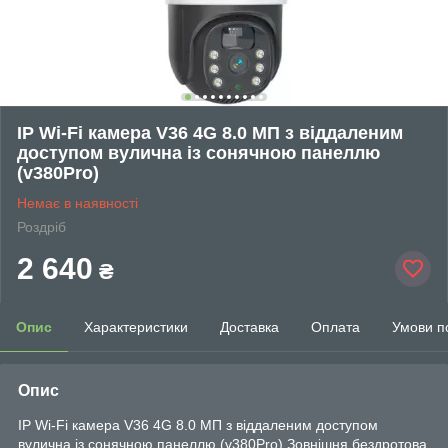
IP Wi-Fi камера V36 4G 8.0 МП з віддаленим
доступом вулична із сонячною панеллю
(v380Pro)
Немає в наявності
Роздріб
2 640
₴
Опис
Характеристики
Доставка
Оплата
Умови п
Опис
IP Wi-Fi камера V36 4G 8.0 МП з віддаленим доступом
вулична із сонячною панеллю (v380Pro) Зовнішня бездротова