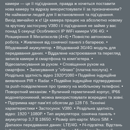
камери — це її під'єднання, правда ж хочеться поставити
нова камеру та відразу використовувати її за призначенням?
Не наймаючи людей для її встановлення та під'єднання.
Вихід звичайно ж є! Ця камера працює на абсолютно новому
та крутому застосунку V380 і її під'єднання не займе у вас
понад 5 секунд! Особливості IP WiFi камери V36 4G: •
Розширення 8 Мегапікселів (4+4) • Повністю автономна
робота. • Живлення від сонячної панелі з батареєю. •
Вбудований акумулятор. • Вбудований 3G/4G модуль для
передавання даних. • Віддалене настроювання та перегляд
записів камери зі смартфона та комп'ютера. •
Відеозаписування за рухом. • Сповіщення рухом на
смартфон. • Записування у "облако" (платна послуга). •
Роздільна здатність відео 1920*1080 • Подвійне індукційне
виявлення PIR + Radar. • Подвійне індукційне підтвердження
та push-повідомлення про тривогу на мобільному телефоні. •
Поворотний механізм. • Вуличний герметичний корпус, IP66
водонепроникний, можна використовувати всередині та зовні.
• Підтримка карт пам'яті обсягом до 128 Гб. Технічні
характеристики • Застосунок: V380. • Роздільна здатність
відео: 1920 * 1080P. • Тип акумулятора: сонячна панель +
акумулятор 3,7 В 18650. • Розмір sim-карти: Micro SIM. •
Діапазон передавання даних: LTE/4G. • ІЧ-підсвітка: Відстань