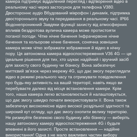
камера підтримує віддалений перегляд і відтворення відео в
реальному часі через застосунок для телефона V380.
Двостороннє аудіо Вбудований мікрофон і динамік, підтримка
двостороннього звуку та передавання в реальному часі. IP66
Водонепроникний Завдяки функції захисту від атмосферних
впливів бездротова вулична камера може протистояти
поганої погоди. Чітке нічне бачення Інфрачервоне нічне
бачення та кольорове нічне бачення, сонячна зовнішня
камера може чітко зображати зображення й відео в нічну
пору. Ця автономна камера відеоспостереження V36 4G — це
ідеальне рішення для тих, хто шукає надійний і зручний засіб
для захисту свого будинку чи бізнесу. Вона забезпечує
миттєвий зв'язок через мережу 4G, що дає змогу переглядати
відео в режимі реального часу та отримувати повідомлення
про будь-яку активність на вашій території, навіть якщо ви
перебуваєте далеко від місця встановлення камери. Крім
того, наша камера легко встановлюється й налаштовується,
що дає змогу швидко почати використовувати її. Вона також
забезпечує високоякісне відео високої роздільної здатності та
широкий кут огляду, що дає змогу охопити велику територію.
Не ризикуйте безпекою свого будинку або бізнесу — виберіть
нашу автономну камеру відеоспостереження 4G і будьте
впевнені в його захисті. Просте встановлення — надійне
використання! Одна з не мало важливих частин вибору