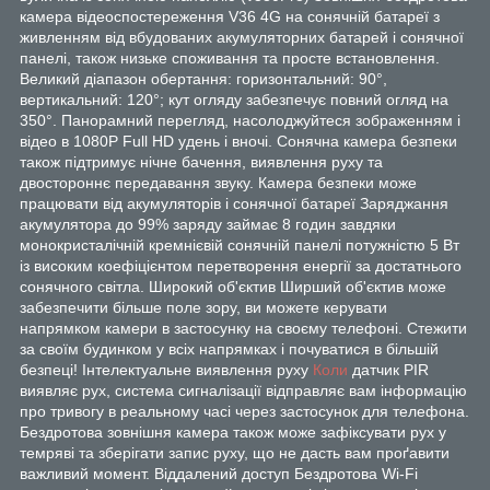
камера відеоспостереження V36 4G на сонячній батареї з
живленням від вбудованих акумуляторних батарей і сонячної
панелі, також низьке споживання та просте встановлення.
Великий діапазон обертання: горизонтальний: 90°,
вертикальний: 120°; кут огляду забезпечує повний огляд на
350°. Панорамний перегляд, насолоджуйтеся зображенням і
відео в 1080P Full HD удень і вночі. Сонячна камера безпеки
також підтримує нічне бачення, виявлення руху та
двостороннє передавання звуку. Камера безпеки може
працювати від акумуляторів і сонячної батареї Заряджання
акумулятора до 99% заряду займає 8 годин завдяки
монокристалічній кремнієвій сонячній панелі потужністю 5 Вт
із високим коефіцієнтом перетворення енергії за достатнього
сонячного світла. Широкий об'єктив Ширший об'єктив може
забезпечити більше поле зору, ви можете керувати
напрямком камери в застосунку на своєму телефоні. Стежити
за своїм будинком у всіх напрямках і почуватися в більшій
безпеці! Інтелектуальне виявлення руху
Коли
датчик PIR
виявляє рух, система сигналізації відправляє вам інформацію
про тривогу в реальному часі через застосунок для телефона.
Бездротова зовнішня камера також може зафіксувати рух у
темряві та зберігати запис руху, що не дасть вам проґавити
важливий момент. Віддалений доступ Бездротова Wi-Fi