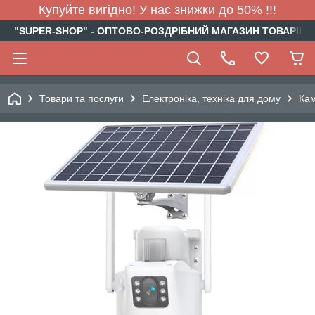
Купуйте вигідно! У нас знижки до 50% !!!
"SUPER-SHOP" - ОПТОВО-РОЗДРІБНИЙ МАГАЗИН ТОВАРІВ Д
Товари та послуги
Електроніка, техніка для дому
Кам